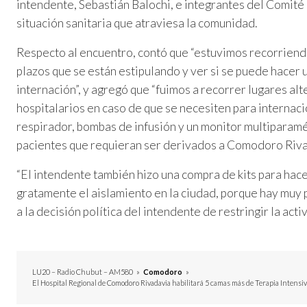
intendente, Sebastián Balochi, e integrantes del Comité 
situación sanitaria que atraviesa la comunidad.
Respecto al encuentro, contó que “estuvimos recorriendo
plazos que se están estipulando y ver si se puede hacer u
internación”, y agregó que “fuimos a recorrer lugares al
hospitalarios en caso de que se necesiten para internaci
respirador, bombas de infusión y un monitor multiparamé
pacientes que requieran ser derivados a Comodoro Riva
“El intendente también hizo una compra de kits para hac
gratamente el aislamiento en la ciudad, porque hay muy
a la decisión política del intendente de restringir la acti
LU20 – Radio Chubut – AM580
»
Comodoro
»
El Hospital Regional de Comodoro Rivadavia habilitará 5 camas más de Terapia Intensi