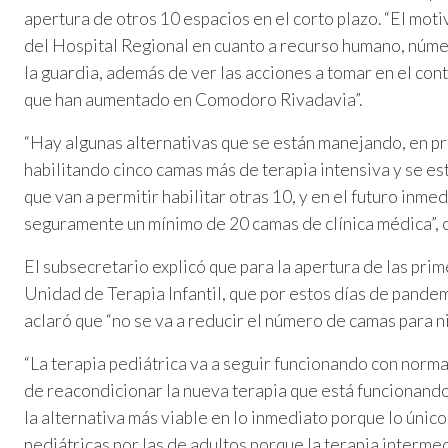
apertura de otros 10 espacios en el corto plazo. “El mot
del Hospital Regional en cuanto a recurso humano, núme
la guardia, además de ver las acciones a tomar en el con
que han aumentado en Comodoro Rivadavia”.
“Hay algunas alternativas que se están manejando, en pr
habilitando cinco camas más de terapia intensiva y se e
que van a permitir habilitar otras 10, y en el futuro inme
seguramente un mínimo de 20 camas de clínica médica”, 
El subsecretario explicó que para la apertura de las prim
Unidad de Terapia Infantil, que por estos días de pand
aclaró que “no se va a reducir el número de camas para ni
“La terapia pediátrica va a seguir funcionando con norm
de reacondicionar la nueva terapia que está funcionando
la alternativa más viable en lo inmediato porque lo únic
pediátricas por las de adultos porque la terapia intermed