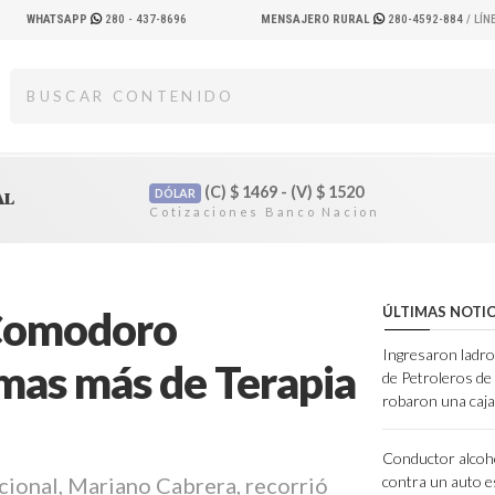
WHATSAPP
280 - 437-8696
MENSAJERO RURAL
280-4592-884
/ LÍ
(C)
$
1469 - (V)
$
1520
DÓLAR
AL
 Comodoro
ÚLTIMAS NOTIC
Ingresaron ladro
amas más de Terapia
de Petroleros d
robaron una caja
Conductor alcoh
cional, Mariano Cabrera, recorrió
contra un auto e