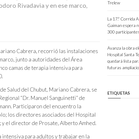
Trelew
odoro Rivadavia y en ese marco,
La 17.ª Corrida A
Gaiman espera re
300 participante
Avanza la obra el
ariano Cabrera, recorrió las instalaciones
Hospital Santa Te
arco, junto a autoridades del Área
quedará lista par
inco camas de terapia intensiva para
futuras ampliaci
0.
o de Salud del Chubut, Mariano Cabrera, se
ETIQUETAS
 Regional “Dr. Manuel Sanguinetti” de
nn. Participaron del encuentro la
o; los directores asociados del Hospital
 y el director de Prosate, Alberto Amhed.
 intensiva para adultos y trabajar en la