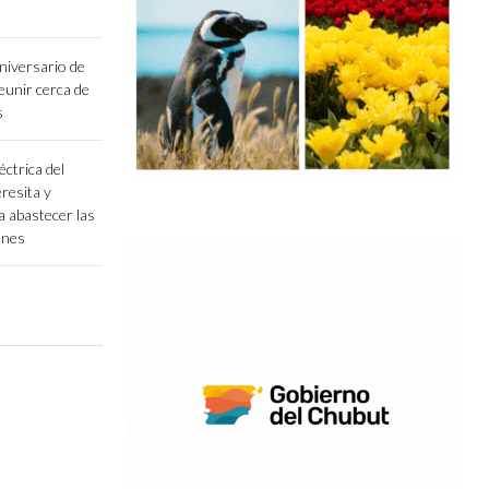
niversario de
unir cerca de
s
éctrica del
resita y
a abastecer las
ones