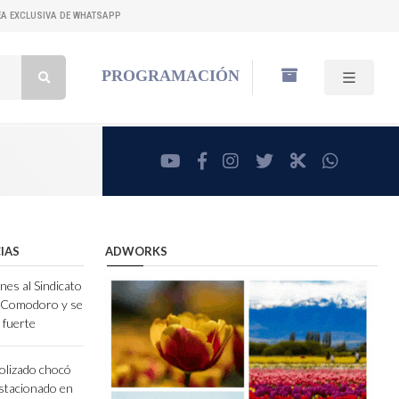
NEA EXCLUSIVA DE WHATSAPP
Buscar:
PROGRAMACIÓN
youtube
facebook
instagram
twitter
RadioCut
whatsa
IAS
ADWORKS
nes al Sindicato
e Comodoro y se
 fuerte
olizado chocó
stacionado en