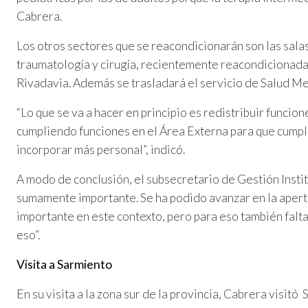
Cabrera.
Los otros sectores que se reacondicionarán son las salas
traumatología y cirugía, recientemente reacondicionad
Rivadavia. Además se trasladará el servicio de Salud Me
“Lo que se va a hacer en principio es redistribuir funcio
cumpliendo funciones en el Área Externa para que cumpl
incorporar más personal”, indicó.
A modo de conclusión, el subsecretario de Gestión Institu
sumamente importante. Se ha podido avanzar en la apertu
importante en este contexto, pero para eso también fal
eso”.
Visita a Sarmiento
En su visita a la zona sur de la provincia, Cabrera visit