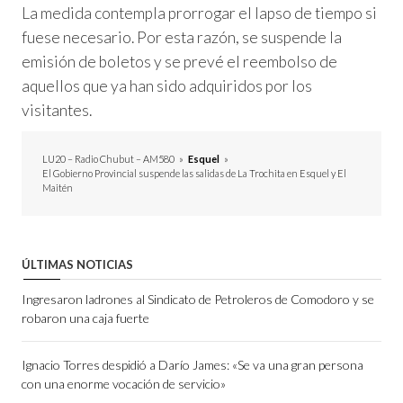
La medida contempla prorrogar el lapso de tiempo si
fuese necesario. Por esta razón, se suspende la
emisión de boletos y se prevé el reembolso de
aquellos que ya han sido adquiridos por los
visitantes.
LU20 – Radio Chubut – AM580
»
Esquel
»
El Gobierno Provincial suspende las salidas de La Trochita en Esquel y El
Maitén
ÚLTIMAS NOTICIAS
Ingresaron ladrones al Sindicato de Petroleros de Comodoro y se
robaron una caja fuerte
Ignacio Torres despidió a Darío James: «Se va una gran persona
con una enorme vocación de servicio»