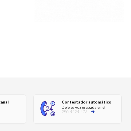
canal
Contestador automático
Deje su voz grabada en el
280-4424-476