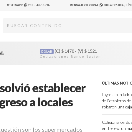
WHATSAPP
280 - 437-8696
MENSAJERO RURAL
280-4592-884
/ LÍ
(C)
$
1470 - (V)
$
1521
DÓLAR
AL
esolvió establecer
ÚLTIMAS NOTIC
Ingresaron ladro
greso a locales
de Petroleros d
robaron una caja
Colisionaron dos
 cuestión son los supermercados
en Trelew: un ma