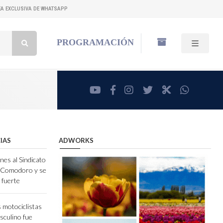
NEA EXCLUSIVA DE WHATSAPP
Buscar:
PROGRAMACIÓN
youtube
facebook
instagram
twitter
RadioCut
whatsa
IAS
ADWORKS
nes al Sindicato
e Comodoro y se
 fuerte
 motociclistas
sculino fue