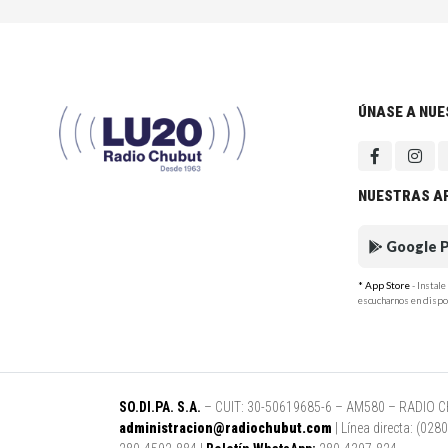
ÚNASE A NU
NUESTRAS A
Google P
* App Store
- Instal
escucharnos en dispo
SO.DI.PA. S.A.
– CUIT: 30-50619685-6 – AM580 – RADIO CHUB
administracion@radiochubut.com
| Línea directa: (02