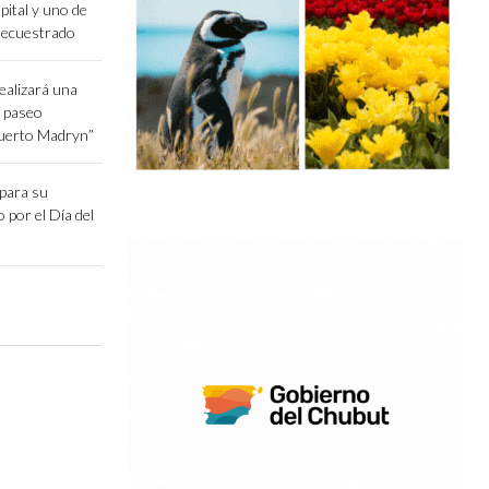
pital y uno de
secuestrado
ealizará una
l paseo
Puerto Madryn”
epara su
o por el Día del