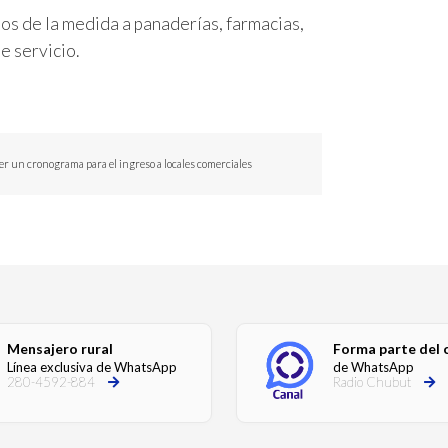
dos de la medida a panaderías, farmacias,
e servicio.
cer un cronograma para el ingreso a locales comerciales
Mensajero rural
Forma parte del 
Línea exclusiva de WhatsApp
de WhatsApp
280-4592-884
Radio Chubut