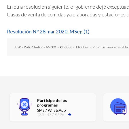
En otra resolución siguiente, el gobierno dejó exceptua
Casas de venta de comidas ya elaboradas y estaciones d
Resolución N° 28 mar 2020_MSeg (1)
LU20 – Radio Chubut – AM580
»
Chubut
»
El Gobierno Provincial resolvió estable
Participe de los
programas
SMS / WhatsApp
280 - 437-8696