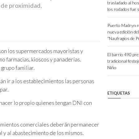
trasladado al hos
 de proximidad,
los rodados fue 
Puerto Madryn r
nueva edición de
“Naufragios de 
 son los supermercados mayoristas y
El barrio 490 pr
mo farmacias, kioscos y panaderías.
tradicional festej
grupo familiar.
Niño
án ir a los establecimientos las personas
par.
ETIQUETAS
 hacer lo propio quienes tengan DNI con
ecimientos comerciales deberán permanecer
al y al abastecimiento de los mismos.