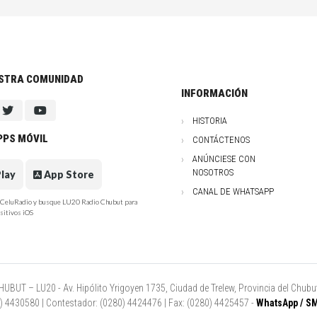
ESTRA COMUNIDAD
INFORMACIÓN
HISTORIA
PPS MÓVIL
CONTÁCTENOS
ANÚNCIESE CON
NOSOTROS
lay
App Store
CANAL DE WHATSAPP
e CeluRadio y busque LU20 Radio Chubut para
sitivos iOS
UT – LU20 - Av. Hipólito Yrigoyen 1735, Ciudad de Trelew, Provincia del Chubut
80) 4430580 | Contestador: (0280) 4424476 | Fax: (0280) 4425457 -
WhatsApp / SM