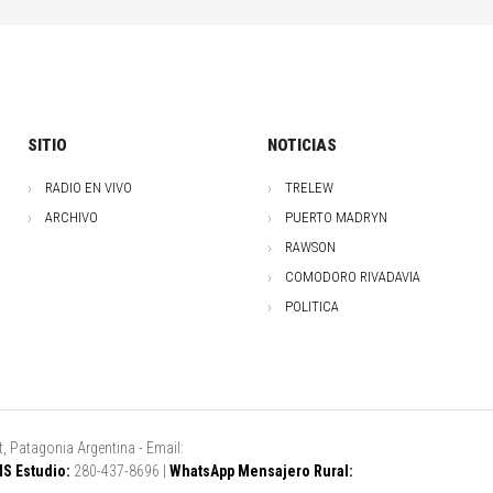
SITIO
NOTICIAS
RADIO EN VIVO
TRELEW
ARCHIVO
PUERTO MADRYN
RAWSON
COMODORO RIVADAVIA
POLITICA
, Patagonia Argentina - Email:
S Estudio:
280-437-8696 |
WhatsApp Mensajero Rural: