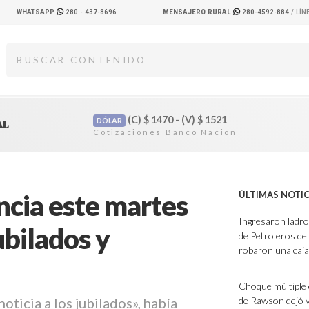
WHATSAPP
280 - 437-8696
MENSAJERO RURAL
280-4592-884
/ LÍ
(C)
$
1470 - (V)
$
1521
DÓLAR
AL
ncia este martes
ÚLTIMAS NOTIC
Ingresaron ladro
ubilados y
de Petroleros d
robaron una caja
Choque múltiple 
ticia a los jubilados», había
de Rawson dejó 