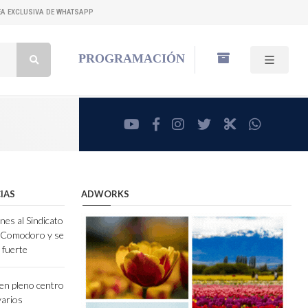
NEA EXCLUSIVA DE WHATSAPP
Buscar:
PROGRAMACIÓN
youtube
facebook
instagram
twitter
RadioCut
whatsa
IAS
ADWORKS
nes al Sindicato
e Comodoro y se
 fuerte
en pleno centro
varios