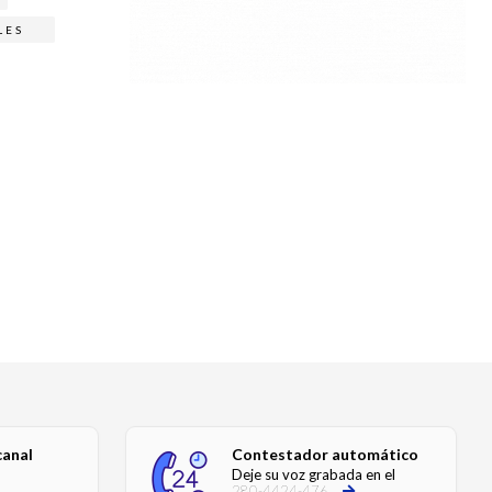
LES
canal
Contestador automático
Deje su voz grabada en el
280-4424-476