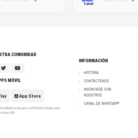
ESTRA COMUNIDAD
INFORMACIÓN
HISTORIA
PPS MÓVIL
CONTÁCTENOS
ANÚNCIESE CON
NOSOTROS
lay
App Store
CANAL DE WHATSAPP
e CeluRadio y busque LU20 Radio Chubut para
sitivos iOS