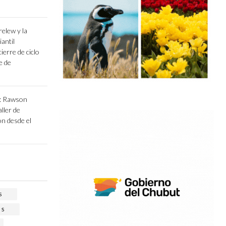
relew y la
antil
erre de ciclo
e de
l: Rawson
aller de
ón desde el
S
OS