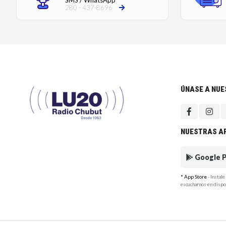
SMS / WhatsApp
280 - 437-8696
ÚNASE A NU
NUESTRAS A
Google P
* App Store
- Instal
escucharnos en dispo