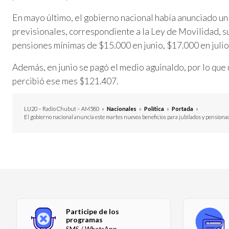
En mayo último, el gobierno nacional había anunciado u
previsionales, correspondiente a la Ley de Movilidad, su
pensiones mínimas de $15.000 en junio, $17.000 en julio
Además, en junio se pagó el medio aguinaldo, por lo que 
percibió ese mes $121.407.
LU20 – Radio Chubut – AM580
»
Nacionales
»
Política
»
Portada
»
El gobierno nacional anuncia este martes nuevos beneficios para jubilados y pensiona
Participe de los
programas