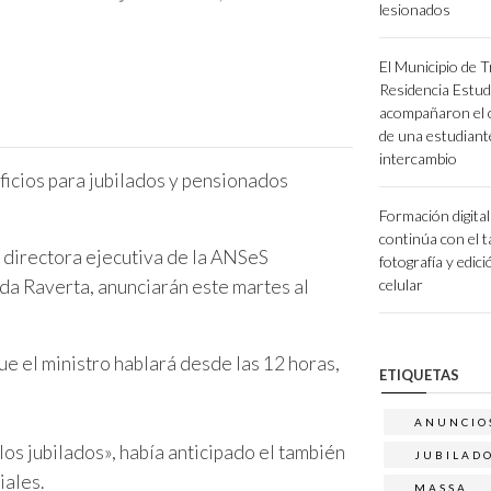
lesionados
El Municipio de T
Residencia Estudi
acompañaron el ci
de una estudiant
intercambio
Formación digita
continúa con el t
a directora ejecutiva de la ANSeS
fotografía y edici
da Raverta, anunciarán este martes al
celular
ue el ministro hablará desde las 12 horas,
ETIQUETAS
ANUNCIO
os jubilados», había anticipado el también
JUBILAD
iales.
MASSA