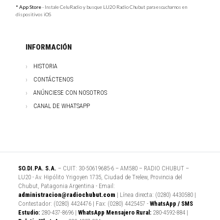
* App Store
- Instale CeluRadio y busque LU20 Radio Chubut para escucharnos en
dispositivos iOS
INFORMACIÓN
HISTORIA
CONTÁCTENOS
ANÚNCIESE CON NOSOTROS
CANAL DE WHATSAPP
SO.DI.PA. S.A.
– CUIT: 30-50619685-6 – AM580 – RADIO CHUBUT –
LU20 - Av. Hipólito Yrigoyen 1735, Ciudad de Trelew, Provincia del
Chubut, Patagonia Argentina - Email:
administracion@radiochubut.com
| Línea directa: (0280) 4430580 |
Contestador: (0280) 4424476 | Fax: (0280) 4425457 -
WhatsApp / SMS
Estudio:
280-437-8696 |
WhatsApp Mensajero Rural:
280-4592-884 |