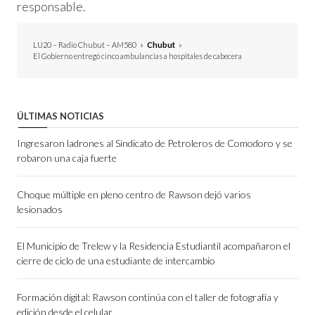
responsable.
LU20 – Radio Chubut – AM580
»
Chubut
»
El Gobierno entregó cinco ambulancias a hospitales de cabecera
ÚLTIMAS NOTICIAS
Ingresaron ladrones al Sindicato de Petroleros de Comodoro y se
robaron una caja fuerte
Choque múltiple en pleno centro de Rawson dejó varios
lesionados
El Municipio de Trelew y la Residencia Estudiantil acompañaron el
cierre de ciclo de una estudiante de intercambio
Formación digital: Rawson continúa con el taller de fotografía y
edición desde el celular