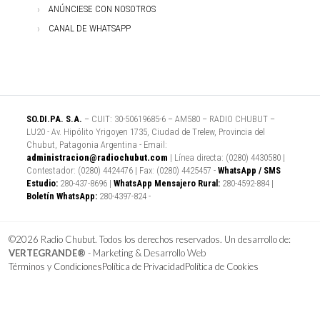
ANÚNCIESE CON NOSOTROS
CANAL DE WHATSAPP
SO.DI.PA. S.A.
– CUIT: 30-50619685-6 – AM580 – RADIO CHUBUT –
LU20 - Av. Hipólito Yrigoyen 1735, Ciudad de Trelew, Provincia del
Chubut, Patagonia Argentina - Email:
administracion@radiochubut.com
| Línea directa: (0280) 4430580 |
Contestador: (0280) 4424476 | Fax: (0280) 4425457 -
WhatsApp / SMS
Estudio:
280-437-8696 |
WhatsApp Mensajero Rural:
280-4592-884 |
Boletín WhatsApp:
280-4397-824 -
©2026 Radio Chubut. Todos los derechos reservados. Un desarrollo de:
VERTEGRANDE®
- Marketing & Desarrollo Web
Términos y Condiciones
Política de Privacidad
Política de Cookies