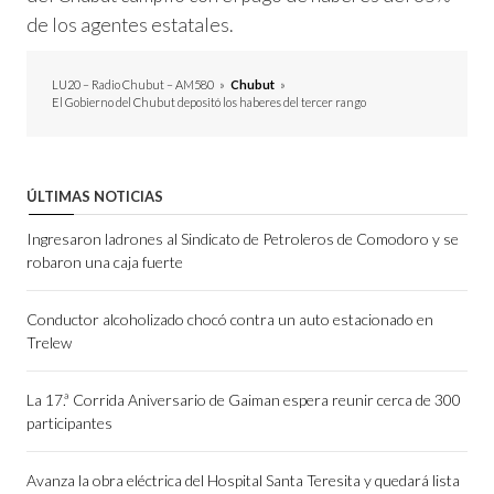
de los agentes estatales.
LU20 – Radio Chubut – AM580
»
Chubut
»
El Gobierno del Chubut depositó los haberes del tercer rango
ÚLTIMAS NOTICIAS
Ingresaron ladrones al Sindicato de Petroleros de Comodoro y se
robaron una caja fuerte
Conductor alcoholizado chocó contra un auto estacionado en
Trelew
La 17.ª Corrida Aniversario de Gaiman espera reunir cerca de 300
participantes
Avanza la obra eléctrica del Hospital Santa Teresita y quedará lista