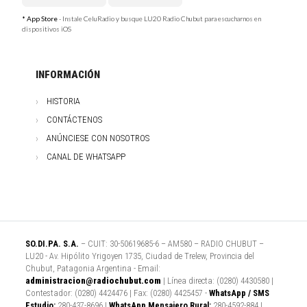
* App Store
- Instale CeluRadio y busque LU20 Radio Chubut para escucharnos en
dispositivos iOS
INFORMACIÓN
HISTORIA
CONTÁCTENOS
ANÚNCIESE CON NOSOTROS
CANAL DE WHATSAPP
SO.DI.PA. S.A.
– CUIT: 30-50619685-6 – AM580 – RADIO CHUBUT –
LU20 - Av. Hipólito Yrigoyen 1735, Ciudad de Trelew, Provincia del
Chubut, Patagonia Argentina - Email:
administracion@radiochubut.com
| Línea directa: (0280) 4430580 |
Contestador: (0280) 4424476 | Fax: (0280) 4425457 -
WhatsApp / SMS
Estudio:
280-437-8696 |
WhatsApp Mensajero Rural:
280-4592-884 |