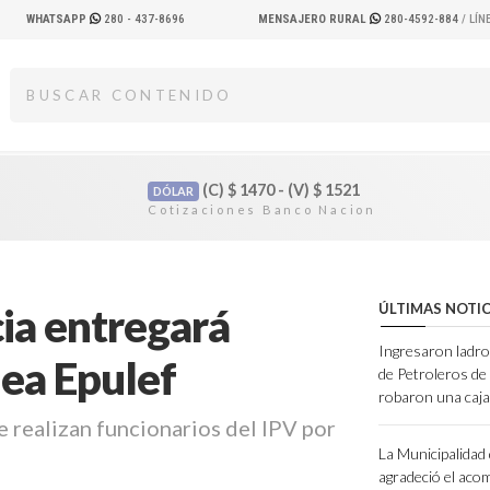
WHATSAPP
280 - 437-8696
MENSAJERO RURAL
280-4592-884
/ LÍ
(C)
$
1470 - (V)
$
1521
DÓLAR
cia entregará
ÚLTIMAS NOTIC
Ingresaron ladro
ea Epulef
de Petroleros d
robaron una caja
e realizan funcionarios del IPV por
La Municipalidad
agradeció el ac