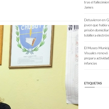
tras el fallecimi
James
Detuvieron en G
joven que había v
prisión domiciliar
tobillera electrón
El Museo Municip
Visuales renovó
prepara actividad
infancias
ETIQUETAS