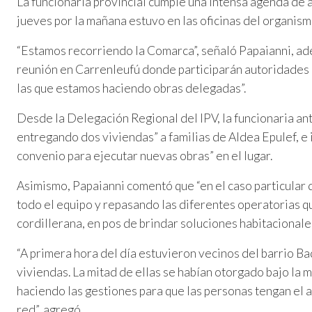
La funcionaria provincial cumple una intensa agenda de a
jueves por la mañana estuvo en las oficinas del organism
“Estamos recorriendo la Comarca”, señaló Papaianni, a
reunión en Carrenleufú donde participarán autoridades
las que estamos haciendo obras delegadas”.
Desde la Delegación Regional del IPV, la funcionaria a
entregando dos viviendas” a familias de Aldea Epulef, e
convenio para ejecutar nuevas obras” en el lugar.
Asimismo, Papaianni comentó que “en el caso particular
todo el equipo y repasando las diferentes operatorias qu
cordillerana, en pos de brindar soluciones habitacionales
“A primera hora del día estuvieron vecinos del barrio Ba
viviendas. La mitad de ellas se habían otorgado bajo la
haciendo las gestiones para que las personas tengan el
red”, agregó.