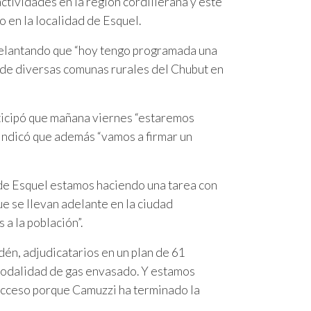
ctividades en la región cordillerana y este
o en la localidad de Esquel.
delantando que “hoy tengo programada una
 de diversas comunas rurales del Chubut en
nticipó que mañana viernes “estaremos
 indicó que además “vamos a firmar un
 de Esquel estamos haciendo una tarea con
e se llevan adelante en la ciudad
 a la población”.
dén, adjudicatarios en un plan de 61
 modalidad de gas envasado. Y estamos
 acceso porque Camuzzi ha terminado la