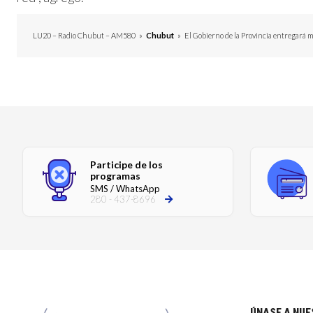
LU20 – Radio Chubut – AM580
»
Chubut
»
El Gobierno de la Provincia entregará 
Participe de los
programas
SMS / WhatsApp
280 - 437-8696
ÚNASE A NU