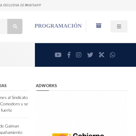
NEA EXCLUSIVA DE WHATSAPP
Buscar:
PROGRAMACIÓN
youtube
facebook
instagram
twitter
RadioCut
whatsa
IAS
ADWORKS
nes al Sindicato
e Comodoro y se
 fuerte
 de Gaiman
ompañamiento