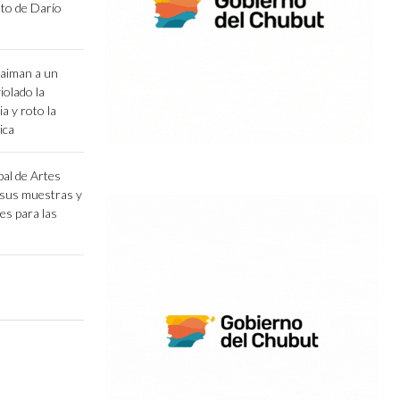
ento de Darío
aiman a un
iolado la
ia y roto la
ica
al de Artes
 sus muestras y
es para las