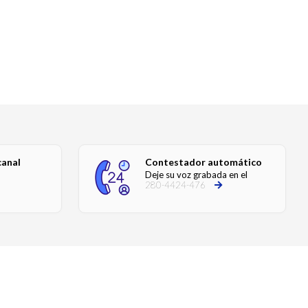
canal
Contestador automático
Deje su voz grabada en el
280-4424-476