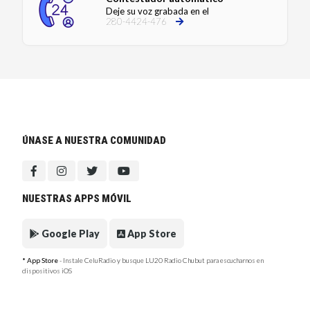
Deje su voz grabada en el
280-4424-476
ÚNASE A NUESTRA COMUNIDAD
NUESTRAS APPS MÓVIL
Google Play
App Store
* App Store
- Instale CeluRadio y busque LU20 Radio Chubut para escucharnos en
dispositivos iOS