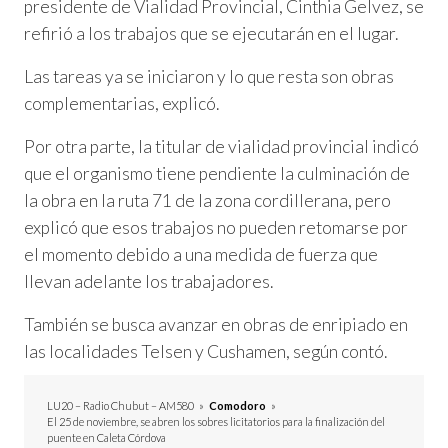
presidente de Vialidad Provincial, Cinthia Gelvez, se
refirió a los trabajos que se ejecutarán en el lugar.
Las tareas ya se iniciaron y lo que resta son obras
complementarias, explicó.
Por otra parte, la titular de vialidad provincial indicó
que el organismo tiene pendiente la culminación de
la obra en la ruta 71 de la zona cordillerana, pero
explicó que esos trabajos no pueden retomarse por
el momento debido a una medida de fuerza que
llevan adelante los trabajadores.
También se busca avanzar en obras de enripiado en
las localidades Telsen y Cushamen, según contó.
LU20 – Radio Chubut – AM580
»
Comodoro
»
El 25 de noviembre, se abren los sobres licitatorios para la finalización del
puente en Caleta Córdova