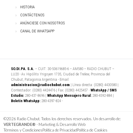
HISTORIA
CONTÁCTENOS
ANÚNCIESE CON NOSOTROS
CANAL DE WHATSAPP
SO.DI.PA. S.A.
– CUIT: 30-50619685-6 – AM580 – RADIO CHUBUT –
LU20 - Av. Hipólito Yrigoyen 1735, Ciudad de Trelew, Provincia del
Chubut, Patagonia Argentina - Email:
administracion@radiochubut.com
| Línea directa: (0280) 4430580 |
Contestador: (0280) 4424476 | Fax: (0280) 4425457 -
WhatsApp / SMS
Estudio:
280-437-8696 |
WhatsApp Mensajero Rural:
280-4592-884 |
Boletín WhatsApp:
280-4397-824 -
©2026 Radio Chubut. Todos los derechos reservados. Un desarrollo de:
VERTEGRANDE®
- Marketing & Desarrollo Web
Términos y Condiciones
Política de Privacidad
Política de Cookies