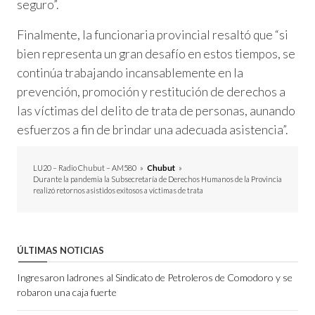
seguro”.
Finalmente, la funcionaria provincial resaltó que “si
bien representa un gran desafío en estos tiempos, se
continúa trabajando incansablemente en la
prevención, promoción y restitución de derechos a
las víctimas del delito de trata de personas, aunando
esfuerzos a fin de brindar una adecuada asistencia”.
LU20 – Radio Chubut – AM580
»
Chubut
»
Durante la pandemia la Subsecretaría de Derechos Humanos de la Provincia
realizó retornos asistidos exitosos a víctimas de trata
ÚLTIMAS NOTICIAS
Ingresaron ladrones al Sindicato de Petroleros de Comodoro y se
robaron una caja fuerte