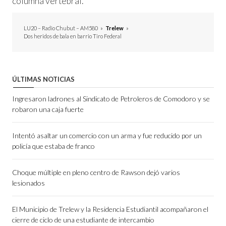
columna vertebral.
LU20 – Radio Chubut – AM580
»
Trelew
»
Dos heridos de bala en barrio Tiro Federal
ÚLTIMAS NOTICIAS
Ingresaron ladrones al Sindicato de Petroleros de Comodoro y se
robaron una caja fuerte
Intentó asaltar un comercio con un arma y fue reducido por un
policía que estaba de franco
Choque múltiple en pleno centro de Rawson dejó varios
lesionados
El Municipio de Trelew y la Residencia Estudiantil acompañaron el
cierre de ciclo de una estudiante de intercambio