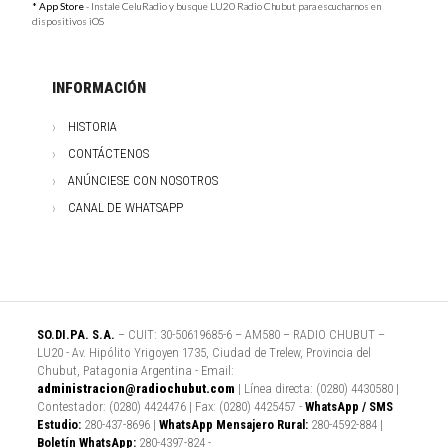
* App Store
- Instale CeluRadio y busque LU20 Radio Chubut para escucharnos en
dispositivos iOS
INFORMACIÓN
HISTORIA
CONTÁCTENOS
ANÚNCIESE CON NOSOTROS
CANAL DE WHATSAPP
SO.DI.PA. S.A.
– CUIT: 30-50619685-6 – AM580 – RADIO CHUBUT –
LU20 - Av. Hipólito Yrigoyen 1735, Ciudad de Trelew, Provincia del
Chubut, Patagonia Argentina - Email:
administracion@radiochubut.com
| Línea directa: (0280) 4430580 |
Contestador: (0280) 4424476 | Fax: (0280) 4425457 -
WhatsApp / SMS
Estudio:
280-437-8696 |
WhatsApp Mensajero Rural:
280-4592-884 |
Boletín WhatsApp:
280-4397-824 -