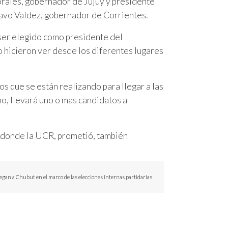
rales, gobernador de Jujuy y presidente
tavo Valdez, gobernador de Corrientes.
ser elegido como presidente del
lo hicieron ver desde los diferentes lugares
os que se están realizando para llegar a las
o, llevará uno o mas candidatos a
al donde la UCR, prometió, también
legan a Chubut en el marco de las elecciones internas partidarias