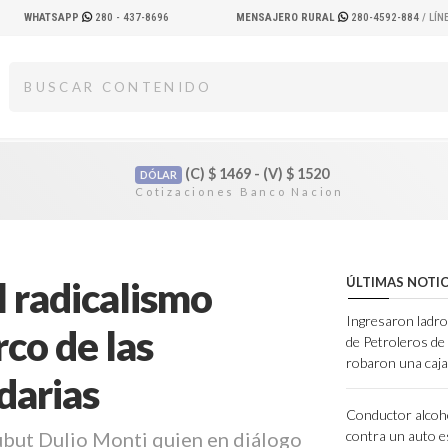
WHATSAPP
280 - 437-8696
MENSAJERO RURAL
280-4592-884
/ LÍ
(C)
$
1469 - (V)
$
1520
DÓLAR
l radicalismo
ÚLTIMAS NOTIC
Ingresaron ladro
rco de las
de Petroleros d
robaron una caja
darias
Conductor alcoh
ubut Dulio Monti quien en diálogo
contra un auto e