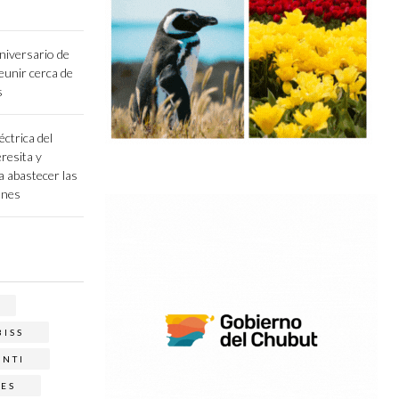
niversario de
unir cerca de
s
éctrica del
resita y
a abastecer las
ones
BISS
ONTI
NES