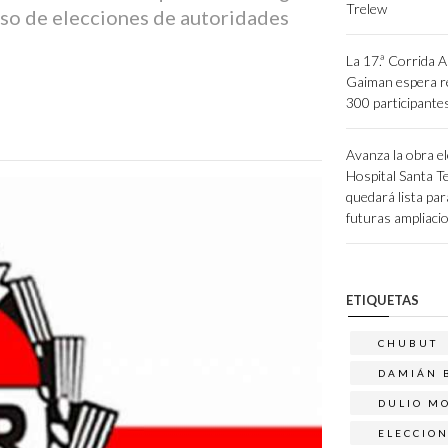
Trelew
ceso de elecciones de autoridades
La 17.ª Corrida A
Gaiman espera re
300 participante
Avanza la obra el
Hospital Santa Te
quedará lista par
futuras ampliaci
ETIQUETAS
CHUBUT
DAMIÁN 
DULIO M
ELECCIO