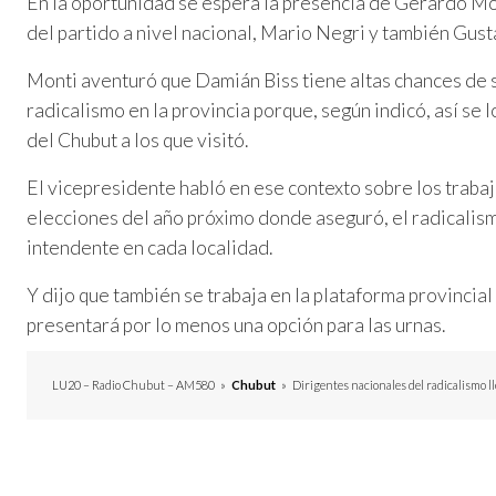
En la oportunidad se espera la presencia de Gerardo Mo
del partido a nivel nacional, Mario Negri y también Gus
Monti aventuró que Damián Biss tiene altas chances de 
radicalismo en la provincia porque, según indicó, así se 
del Chubut a los que visitó.
El vicepresidente habló en ese contexto sobre los trabaj
elecciones del año próximo donde aseguró, el radicalism
intendente en cada localidad.
Y dijo que también se trabaja en la plataforma provinci
presentará por lo menos una opción para las urnas.
LU20 – Radio Chubut – AM580
»
Chubut
»
Dirigentes nacionales del radicalismo l