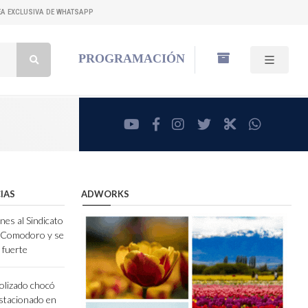
NEA EXCLUSIVA DE WHATSAPP
Buscar:
PROGRAMACIÓN
youtube
facebook
instagram
twitter
RadioCut
whatsa
IAS
ADWORKS
nes al Sindicato
e Comodoro y se
 fuerte
olizado chocó
stacionado en