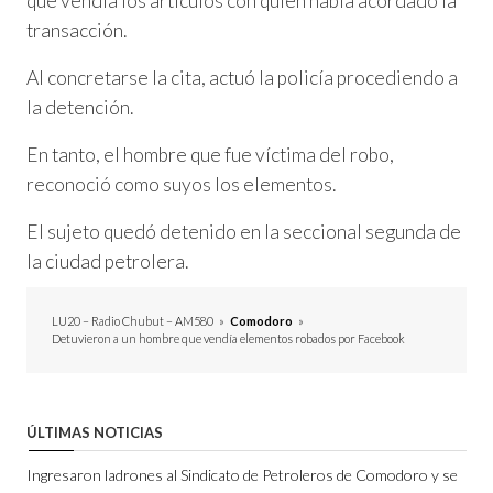
que vendía los artículos con quien había acordado la
transacción.
Al concretarse la cita, actuó la policía procediendo a
la detención.
En tanto, el hombre que fue víctima del robo,
reconoció como suyos los elementos.
El sujeto quedó detenido en la seccional segunda de
la ciudad petrolera.
LU20 – Radio Chubut – AM580
»
Comodoro
»
Detuvieron a un hombre que vendía elementos robados por Facebook
ÚLTIMAS NOTICIAS
Ingresaron ladrones al Sindicato de Petroleros de Comodoro y se