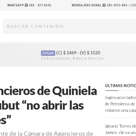
WHATSAPP
280 - 437-8696
MENSAJERO RURAL
280-4592-884
/ LÍ
(C)
$
1469 - (V)
$
1520
DÓLAR
cieros de Quiniela
ÚLTIMAS NOTIC
Ingresaron ladro
but “no abrir las
de Petroleros d
robaron una caja
es”
Ignacio Torres d
ente de la Cámara de Agencieros de
James: «Se va un