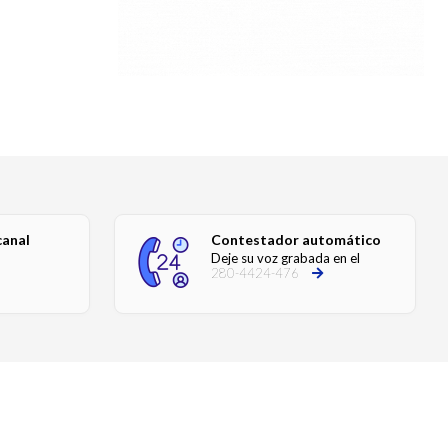
canal
Contestador automático
Deje su voz grabada en el
280-4424-476