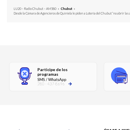
LU20 – Radio Chubut – AM580
»
Chubut
»
Desde la Cámara de Agencieros de Quiniela le piden a Lotería del Chubut “no abrir las 
Participe de los
programas
SMS / WhatsApp
280 - 437-8696