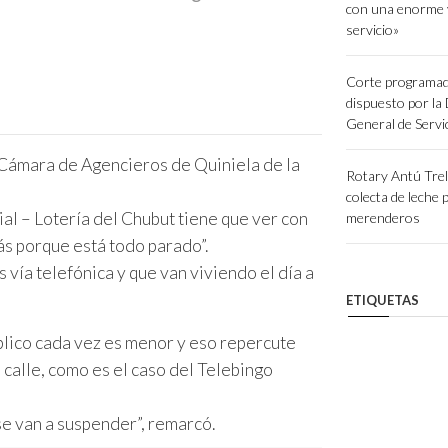
con una enorme 
servicio»
Corte programad
dispuesto por la
General de Servi
 Cámara de Agencieros de Quiniela de la
Rotary Antú Tre
colecta de leche 
cial – Lotería del Chubut tiene que ver con
merenderos
ás porque está todo parado”.
 vía telefónica y que van viviendo el día a
ETIQUETAS
blico cada vez es menor y eso repercute
 calle, como es el caso del Telebingo
se van a suspender”, remarcó.