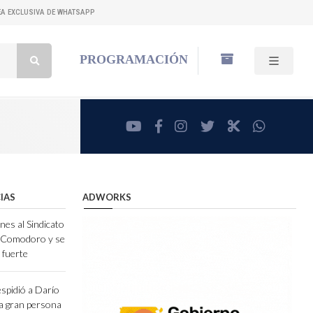
NEA EXCLUSIVA DE WHATSAPP
Buscar:
PROGRAMACIÓN
youtube
facebook
instagram
twitter
RadioCut
whatsa
IAS
ADWORKS
nes al Sindicato
e Comodoro y se
 fuerte
espidió a Darío
a gran persona