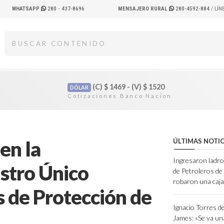
WHATSAPP
280 - 437-8696
MENSAJERO RURAL
280-4592-884
/ LÍ
(C)
$
1469 - (V)
$
1520
DÓLAR
en la
ÚLTIMAS NOTIC
Ingresaron ladro
stro Único
de Petroleros d
robaron una caja
s de Protección de
Ignacio Torres d
James: «Se va un