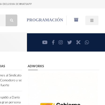
NEA EXCLUSIVA DE WHATSAPP
Buscar:
PROGRAMACIÓN
youtube
facebook
instagram
twitter
RadioCut
whatsa
IAS
ADWORKS
nes al Sindicato
e Comodoro y se
 fuerte
espidió a Darío
a gran persona