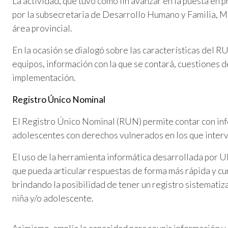
La actividad, que tuvo como fin avanzar en la puesta en p
por la subsecretaria de Desarrollo Humano y Familia, Mi
área provincial.
En la ocasión se dialogó sobre las características del RU
equipos, información con la que se contará, cuestiones d
implementación.
Registro Único Nominal
El Registro Único Nominal (RUN) permite contar con info
adolescentes con derechos vulnerados en los que interv
El uso de la herramienta informática desarrollada por 
que pueda articular respuestas de forma más rápida y cum
brindando la posibilidad de tener un registro sistemati
niña y/o adolescente.