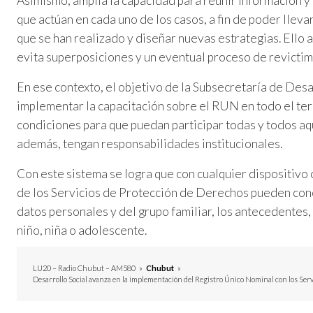
Asimismo, amplía la capacidad para reunir información y
que actúan en cada uno de los casos, a fin de poder lleva
que se han realizado y diseñar nuevas estrategias. Ello a
evita superposiciones y un eventual proceso de revictim
En ese contexto, el objetivo de la Subsecretaría de Des
implementar la capacitación sobre el RUN en todo el terr
condiciones para que puedan participar todas y todos aqu
además, tengan responsabilidades institucionales.
Con este sistema se logra que con cualquier dispositivo 
de los Servicios de Protección de Derechos pueden cono
datos personales y del grupo familiar, los antecedentes,
niño, niña o adolescente.
LU20 – Radio Chubut – AM580
»
Chubut
»
Desarrollo Social avanza en la implementación del Registro Único Nominal con los Ser