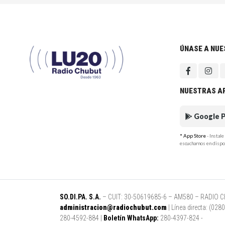
ÚNASE A NU
NUESTRAS A
Google P
* App Store
- Instal
escucharnos en dispo
SO.DI.PA. S.A.
– CUIT: 30-50619685-6 – AM580 – RADIO CHUB
administracion@radiochubut.com
| Línea directa: (02
280-4592-884 |
Boletín WhatsApp:
280-4397-824 -