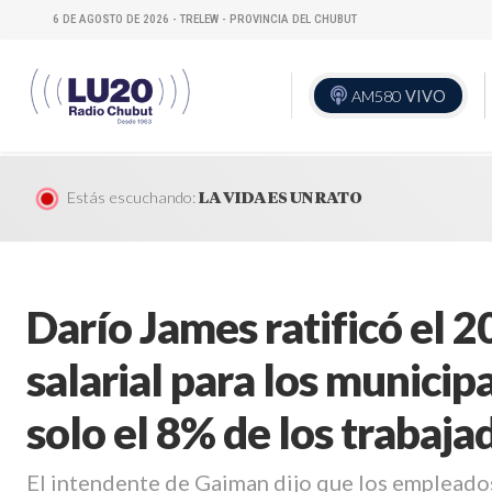
6 DE AGOSTO DE 2026 - TRELEW - PROVINCIA DEL CHUBUT
AM580
VIVO
Estás escuchando:
LA VIDA ES UN RATO
Darío James ratificó el
salarial para los municip
solo el 8% de los trabaj
El intendente de Gaiman dijo que los empleado