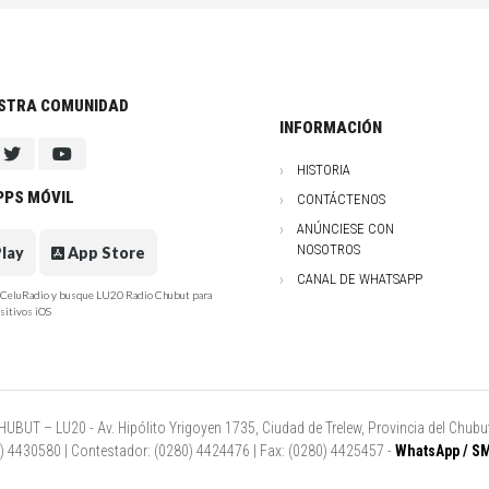
ESTRA COMUNIDAD
INFORMACIÓN
HISTORIA
PPS MÓVIL
CONTÁCTENOS
ANÚNCIESE CON
NOSOTROS
lay
App Store
CANAL DE WHATSAPP
e CeluRadio y busque LU20 Radio Chubut para
sitivos iOS
UT – LU20 - Av. Hipólito Yrigoyen 1735, Ciudad de Trelew, Provincia del Chubut
80) 4430580 | Contestador: (0280) 4424476 | Fax: (0280) 4425457 -
WhatsApp / SM