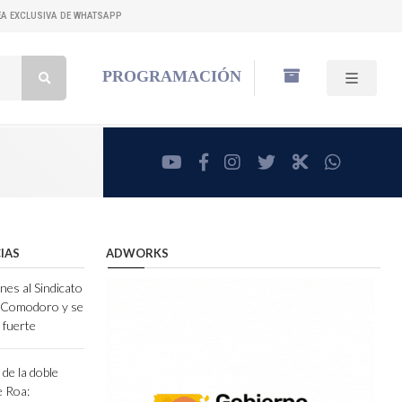
NEA EXCLUSIVA DE WHATSAPP
Buscar:
PROGRAMACIÓN
youtube
facebook
instagram
twitter
RadioCut
whatsa
IAS
ADWORKS
nes al Sindicato
e Comodoro y se
 fuerte
de la doble
e Roa: