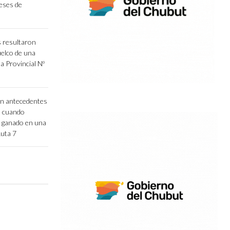
eses de
 resultaron
uelco de una
a Provincial Nº
n antecedentes
s cuando
r ganado en una
Ruta 7