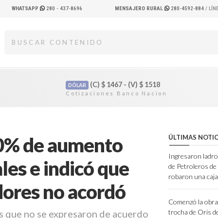
WHATSAPP
280 - 437-8696
MENSAJERO RURAL
280-4592-884
/ LÍ
(C)
$
1467 - (V)
$
1518
DÓLAR
 20% de aumento
ÚLTIMAS NOTIC
Ingresaron ladro
ales e indicó que
de Petroleros d
robaron una caja
adores no acordó
Comenzó la obra 
s que no se expresaron de acuerdo
trocha de Oris d