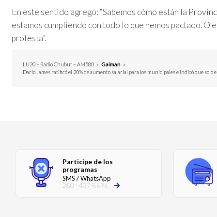
En este sentido agregó: “Sabemos cómo están la Provinci
estamos cumpliendo con todo lo que hemos pactado. O es
protesta”.
LU20 – Radio Chubut – AM580
»
Gaiman
»
Darío James ratificó el 20% de aumento salarial para los municipales e indicó que solo e
Participe de los
programas
SMS / WhatsApp
280 - 437-8696