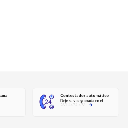
canal
Contestador automático
Deje su voz grabada en el
280-4424-476