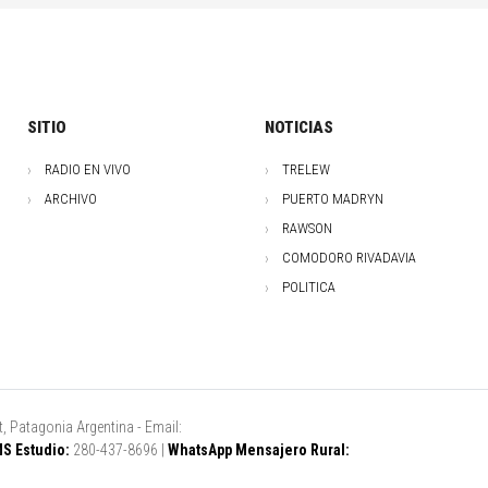
SITIO
NOTICIAS
RADIO EN VIVO
TRELEW
ARCHIVO
PUERTO MADRYN
RAWSON
COMODORO RIVADAVIA
POLITICA
, Patagonia Argentina - Email:
S Estudio:
280-437-8696 |
WhatsApp Mensajero Rural: