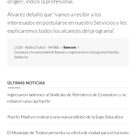
origen”, indicó la profesional.
Álvarez detalló que “vamos a recibir a los
interesados en postularse en nuestro Servicios y les
explicaremos todos los alcances del programa”.
LU20 – Radio Chubut – AM580
»
Rawson
»
Convocan a la comunidad de Rawson a registrarse en el programa Familias
Solidarias
ÚLTIMAS NOTICIAS
Ingresaron ladrones al Sindicato de Petroleros de Comodoro y se
robaron una caja fuerte
Puerto Madryn realizará una nueva edición de la Expo Educativa
El Municipio de Trelew presenta su oferta de ciudad para el turismo