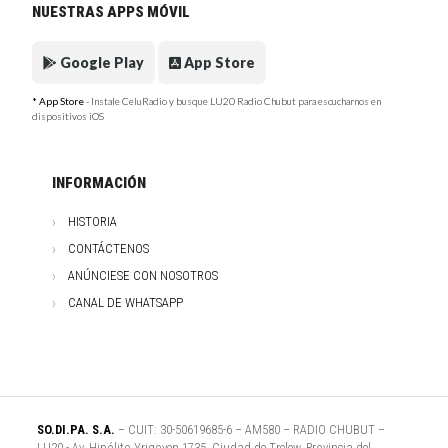
NUESTRAS APPS MÓVIL
Google Play
App Store
* App Store
- Instale CeluRadio y busque LU20 Radio Chubut para escucharnos en
dispositivos iOS
INFORMACIÓN
HISTORIA
CONTÁCTENOS
ANÚNCIESE CON NOSOTROS
CANAL DE WHATSAPP
SO.DI.PA. S.A.
– CUIT: 30-50619685-6 – AM580 – RADIO CHUBUT –
LU20 - Av. Hipólito Yrigoyen 1735, Ciudad de Trelew, Provincia del