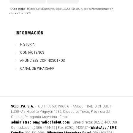
* App Store
- Instale CeluRadio y busque LU20 Radio Chubut para escucharnos en
dispositivos iOS
INFORMACIÓN
HISTORIA
CONTÁCTENOS
ANÚNCIESE CON NOSOTROS
CANAL DE WHATSAPP
SO.DI.PA. S.A.
– CUIT: 30-50619685-6 – AM580 – RADIO CHUBUT –
LU20 - Av. Hipólito Yrigoyen 1735, Ciudad de Trelew, Provincia del
Chubut, Patagonia Argentina - Email:
administracion@radiochubut.com
| Línea directa: (0280) 4430580 |
Contestador: (0280) 4424476 | Fax: (0280) 4425457 -
WhatsApp / SMS
Estudio:
280-437-8696 |
WhatsApp Mensajero Rural:
280-4592-884 |