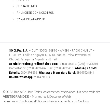
CONTÁCTENOS
ANÚNCIESE CON NOSOTROS
CANAL DE WHATSAPP
SO.DI.PA. S.A.
– CUIT: 30-50619685-6 – AM580 – RADIO CHUBUT –
LU20 - Av. Hipólito Yrigoyen 1735, Ciudad de Trelew, Provincia del
Chubut, Patagonia Argentina - Email:
administracion@radiochubut.com
| Línea directa: (0280) 4430580 |
Contestador: (0280) 4424476 | Fax: (0280) 4425457 -
WhatsApp / SMS
Estudio:
280-437-8696 |
WhatsApp Mensajero Rural:
280-4592-884 |
Boletín WhatsApp:
280-4397-824 -
©2026 Radio Chubut. Todos los derechos reservados. Un desarrollo de:
VERTEGRANDE®
- Marketing & Desarrollo Web
Términos y Condiciones
Política de Privacidad
Política de Cookies