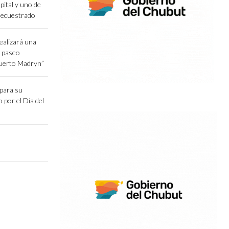
pital y uno de
secuestrado
ealizará una
l paseo
Puerto Madryn”
epara su
o por el Día del