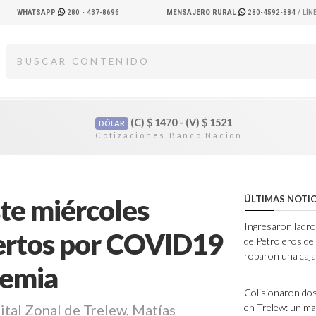
WHATSAPP
280 - 437-8696
MENSAJERO RURAL
280-4592-884
/ LÍ
(C)
$
1470 - (V)
$
1521
DÓLAR
ste miércoles
ÚLTIMAS NOTIC
Ingresaron ladro
uertos por COVID19
de Petroleros d
robaron una caja
demia
Colisionaron dos
ital Zonal de Trelew, Matías
en Trelew: un ma