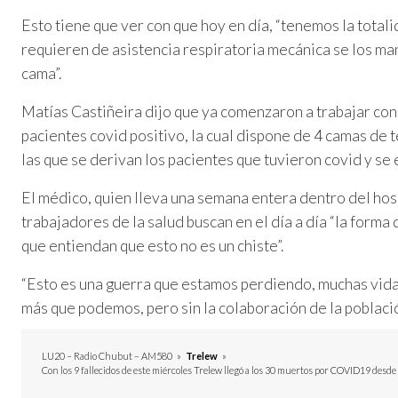
Esto tiene que ver con que hoy en día, “tenemos la total
requieren de asistencia respiratoria mecánica se los ma
cama”.
Matías Castiñeira dijo que ya comenzaron a trabajar con 
pacientes covid positivo, la cual dispone de 4 camas de t
las que se derivan los pacientes que tuvieron covid y se
El médico, quien lleva una semana entera dentro del hospi
trabajadores de la salud buscan en el día a día “la forma
que entiendan que esto no es un chiste”.
“Esto es una guerra que estamos perdiendo, muchas vida
más que podemos, pero sin la colaboración de la población
LU20 – Radio Chubut – AM580
»
Trelew
»
Con los 9 fallecidos de este miércoles Trelew llegó a los 30 muertos por COVID19 desde 