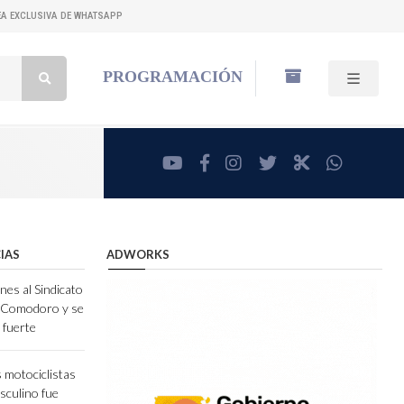
NEA EXCLUSIVA DE WHATSAPP
Buscar:
PROGRAMACIÓN
youtube
facebook
instagram
twitter
RadioCut
whatsa
IAS
ADWORKS
nes al Sindicato
e Comodoro y se
 fuerte
 motociclistas
sculino fue