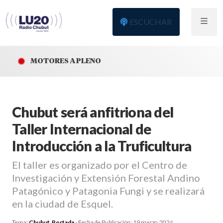
ESCUCHAR
MOTORES A PLENO
Chubut será anfitriona del
Taller Internacional de
Introducción a la Truficultura
El taller es organizado por el Centro de
Investigación y Extensión Forestal Andino
Patagónico y Patagonia Fungi y se realizará
en la ciudad de Esquel.
Tema:
Chubut
,
Portada
- Fecha de Publicación:
19 marzo, 2024