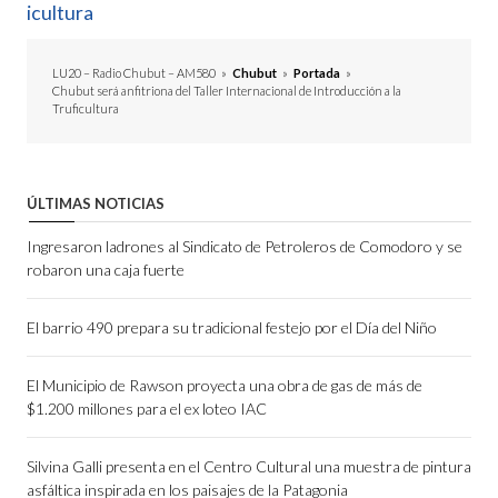
icultura
LU20 – Radio Chubut – AM580
»
Chubut
»
Portada
»
Chubut será anfitriona del Taller Internacional de Introducción a la
Truficultura
ÚLTIMAS NOTICIAS
Ingresaron ladrones al Sindicato de Petroleros de Comodoro y se
robaron una caja fuerte
El barrio 490 prepara su tradicional festejo por el Día del Niño
El Municipio de Rawson proyecta una obra de gas de más de
$1.200 millones para el ex loteo IAC
Silvina Galli presenta en el Centro Cultural una muestra de pintura
asfáltica inspirada en los paisajes de la Patagonia