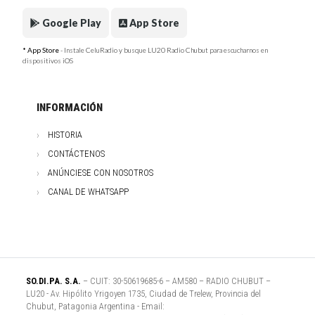
Google Play
App Store
* App Store
- Instale CeluRadio y busque LU20 Radio Chubut para escucharnos en
dispositivos iOS
INFORMACIÓN
HISTORIA
CONTÁCTENOS
ANÚNCIESE CON NOSOTROS
CANAL DE WHATSAPP
SO.DI.PA. S.A.
– CUIT: 30-50619685-6 – AM580 – RADIO CHUBUT –
LU20 - Av. Hipólito Yrigoyen 1735, Ciudad de Trelew, Provincia del
Chubut, Patagonia Argentina - Email: