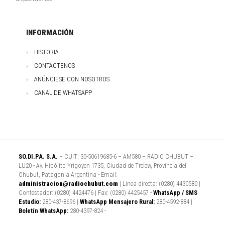
INFORMACIÓN
HISTORIA
CONTÁCTENOS
ANÚNCIESE CON NOSOTROS
CANAL DE WHATSAPP
SO.DI.PA. S.A.
– CUIT: 30-50619685-6 – AM580 – RADIO CHUBUT –
LU20 - Av. Hipólito Yrigoyen 1735, Ciudad de Trelew, Provincia del
Chubut, Patagonia Argentina - Email:
administracion@radiochubut.com
| Línea directa: (0280) 4430580 |
Contestador: (0280) 4424476 | Fax: (0280) 4425457 -
WhatsApp / SMS
Estudio:
280-437-8696 |
WhatsApp Mensajero Rural:
280-4592-884 |
Boletín WhatsApp:
280-4397-824 -