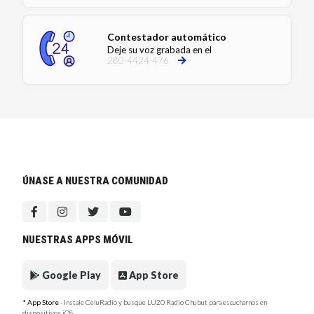
Contestador automático
Deje su voz grabada en el
280-4424-476
ÚNASE A NUESTRA COMUNIDAD
NUESTRAS APPS MÓVIL
Google Play
App Store
* App Store
- Instale CeluRadio y busque LU20 Radio Chubut para escucharnos en
dispositivos iOS