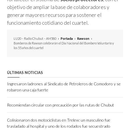
objetivo de ampliar la base de colaboradores y
generar mayores recursos para sostener el
funcionamiento cotidiano del cuartel.
LU20 – Radio Chubut – AM580
»
Portada
»
Rawson
»
Bomberos de Rawson celebrarán el Día Nacional del Bombero Voluntario y
los 55 años del cuartel
ÚLTIMAS NOTICIAS
Ingresaron ladrones al Sindicato de Petroleros de Comodoro y se
robaron una caja fuerte
Recomiendan circular con precaución por las rutas de Chubut
Colisionaron dos motociclistas en Trelew: un masculino fue
trasladado al hospital y uno de los rodados fue secuestrado