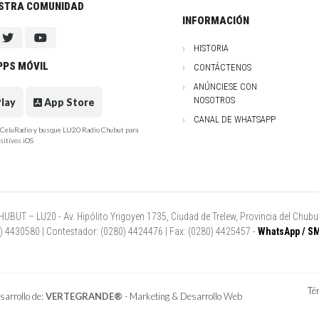
ESTRA COMUNIDAD
INFORMACIÓN
HISTORIA
PPS MÓVIL
CONTÁCTENOS
ANÚNCIESE CON
NOSOTROS
lay
App Store
CANAL DE WHATSAPP
e CeluRadio y busque LU20 Radio Chubut para
sitivos iOS
UT – LU20 - Av. Hipólito Yrigoyen 1735, Ciudad de Trelew, Provincia del Chubut
80) 4430580 | Contestador: (0280) 4424476 | Fax: (0280) 4425457 -
WhatsApp / SM
Té
arrollo de:
VERTEGRANDE®
- Marketing & Desarrollo Web