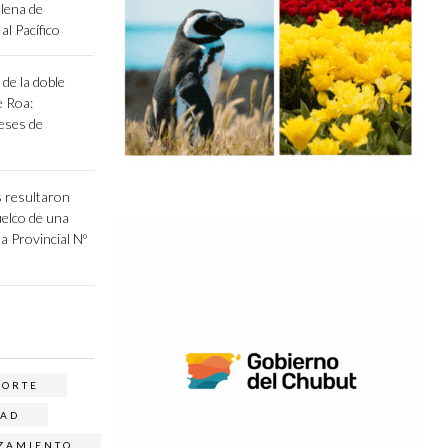
llena de
al Pacífico
de la doble
e Roa:
eses de
 resultaron
uelco de una
a Provincial Nº
NORTE
AD
ZAMIENTO