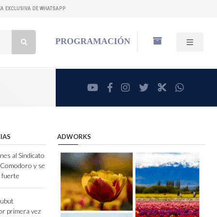
NEA EXCLUSIVA DE WHATSAPP
Buscar:
PROGRAMACIÓN
youtube
facebook
instagram
twitter
RadioCut
whatsa
IAS
ADWORKS
nes al Sindicato
e Comodoro y se
 fuerte
hubut
r primera vez