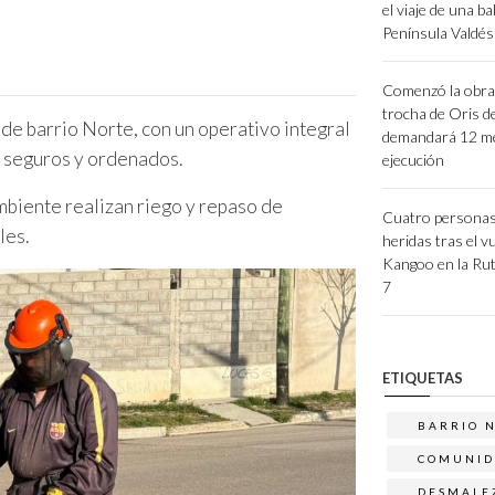
el viaje de una ba
Península Valdés 
Comenzó la obra 
trocha de Oris d
de barrio Norte, con un operativo integral
demandará 12 m
s seguros y ordenados.
ejecución
Ambiente realizan riego y repaso de
Cuatro personas
les.
heridas tras el v
Kangoo en la Rut
7
ETIQUETAS
BARRIO 
COMUNID
DESMALE