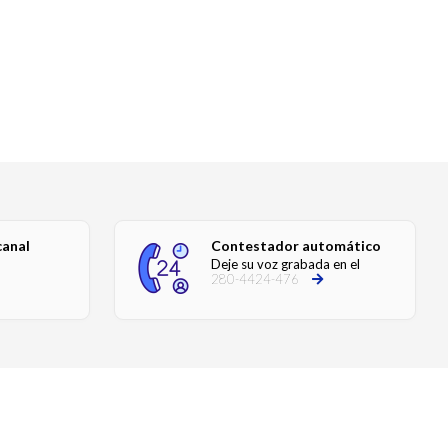
canal
Contestador automático
Deje su voz grabada en el
280-4424-476