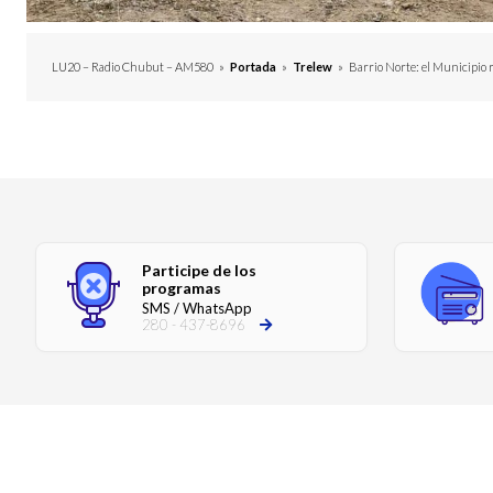
LU20 – Radio Chubut – AM580
»
Portada
»
Trelew
»
Barrio Norte: el Municipio 
Participe de los
programas
SMS / WhatsApp
280 - 437-8696