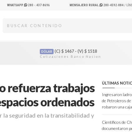
WHATSAPP
280 - 437-8696
MENSAJERO RURAL
280-4592-884
/ LÍ
(C)
$
1467 - (V)
$
1518
DÓLAR
o refuerza trabajos
ÚLTIMAS NOTIC
Ingresaron ladro
espacios ordenados
de Petroleros d
robaron una caja
la seguridad en la transitabilidad y
Científicos de C
documentaron po