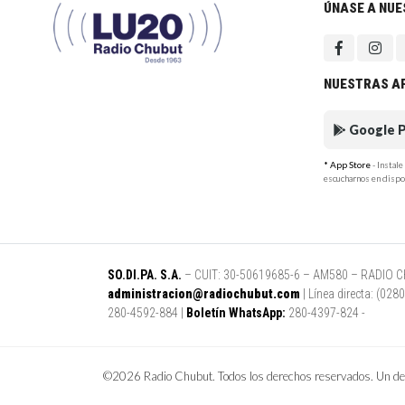
ÚNASE A NU
NUESTRAS A
Google P
* App Store
- Instal
escucharnos en dispo
SO.DI.PA. S.A.
– CUIT: 30-50619685-6 – AM580 – RADIO CHUB
administracion@radiochubut.com
| Línea directa: (02
280-4592-884 |
Boletín WhatsApp:
280-4397-824 -
©2026 Radio Chubut. Todos los derechos reservados. Un des