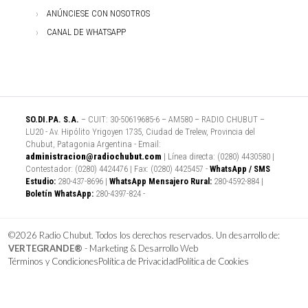
ANÚNCIESE CON NOSOTROS
CANAL DE WHATSAPP
SO.DI.PA. S.A.
– CUIT: 30-50619685-6 – AM580 – RADIO CHUBUT –
LU20 - Av. Hipólito Yrigoyen 1735, Ciudad de Trelew, Provincia del
Chubut, Patagonia Argentina - Email:
administracion@radiochubut.com
| Línea directa: (0280) 4430580 |
Contestador: (0280) 4424476 | Fax: (0280) 4425457 -
WhatsApp / SMS
Estudio:
280-437-8696 |
WhatsApp Mensajero Rural:
280-4592-884 |
Boletín WhatsApp:
280-4397-824 -
©2026 Radio Chubut. Todos los derechos reservados. Un desarrollo de:
VERTEGRANDE®
- Marketing & Desarrollo Web
Términos y Condiciones
Política de Privacidad
Política de Cookies