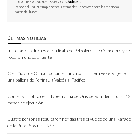
LU20 – Radio Chubut – AM580
»
Chubut
»
Banco del Chubut implementa sistema de turnos web para la atención a
partir del lunes
ÚLTIMAS NOTICIAS
Ingresaron ladrones al Sindicato de Petroleros de Comodoro y se
robaron una caja fuerte
Científicos de Chubut documentaron por primera vez el viaje de
una ballena de Península Valdés al Pacífico
Comenzó la obra de la doble trocha de Oris de Roa: demandará 12
meses de ejecución
Cuatro personas resultaron heridas tras el vuelco de una Kangoo
en la Ruta Provincial Nº 7