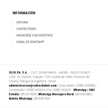
INFORMACIÓN
HISTORIA
CONTÁCTENOS
ANÚNCIESE CON NOSOTROS
CANAL DE WHATSAPP
SO.DI.PA. S.A.
– CUIT: 30-50619685-6 – AM580 – RADIO CHUBUT –
LU20 - Av. Hipólito Yrigoyen 1735, Ciudad de Trelew, Provincia del
Chubut, Patagonia Argentina - Email:
administracion@radiochubut.com
| Línea directa: (0280) 4430580 |
Contestador: (0280) 4424476 | Fax: (0280) 4425457 -
WhatsApp / SMS
Estudio:
280-437-8696 |
WhatsApp Mensajero Rural:
280-4592-884 |
Boletín WhatsApp:
280-4397-824 -