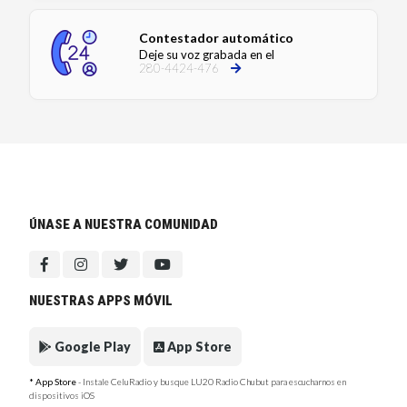
Contestador automático
Deje su voz grabada en el
280-4424-476
ÚNASE A NUESTRA COMUNIDAD
NUESTRAS APPS MÓVIL
Google Play
App Store
* App Store
- Instale CeluRadio y busque LU20 Radio Chubut para escucharnos en
dispositivos iOS