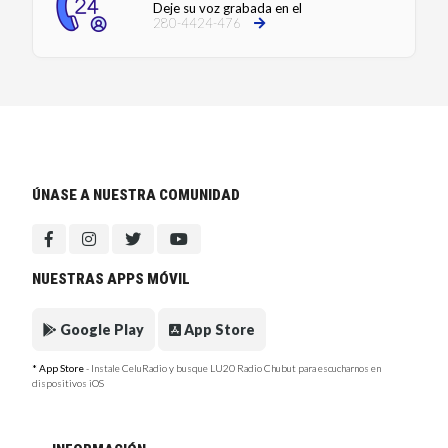
Deje su voz grabada en el
280-4424-476
ÚNASE A NUESTRA COMUNIDAD
NUESTRAS APPS MÓVIL
Google Play
App Store
* App Store
- Instale CeluRadio y busque LU20 Radio Chubut para escucharnos en
dispositivos iOS