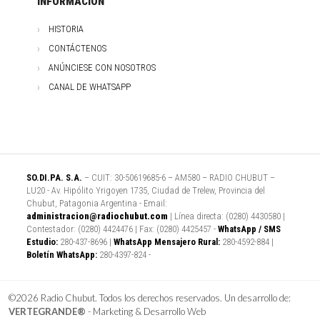
INFORMACIÓN
HISTORIA
CONTÁCTENOS
ANÚNCIESE CON NOSOTROS
CANAL DE WHATSAPP
SO.DI.PA. S.A.
– CUIT: 30-50619685-6 – AM580 – RADIO CHUBUT –
LU20 - Av. Hipólito Yrigoyen 1735, Ciudad de Trelew, Provincia del
Chubut, Patagonia Argentina - Email:
administracion@radiochubut.com
| Línea directa: (0280) 4430580 |
Contestador: (0280) 4424476 | Fax: (0280) 4425457 -
WhatsApp / SMS
Estudio:
280-437-8696 |
WhatsApp Mensajero Rural:
280-4592-884 |
Boletín WhatsApp:
280-4397-824 -
©2026 Radio Chubut. Todos los derechos reservados. Un desarrollo de:
VERTEGRANDE®
- Marketing & Desarrollo Web