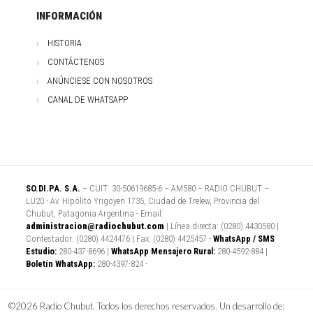
INFORMACIÓN
HISTORIA
CONTÁCTENOS
ANÚNCIESE CON NOSOTROS
CANAL DE WHATSAPP
SO.DI.PA. S.A.
– CUIT: 30-50619685-6 – AM580 – RADIO CHUBUT –
LU20 - Av. Hipólito Yrigoyen 1735, Ciudad de Trelew, Provincia del
Chubut, Patagonia Argentina - Email:
administracion@radiochubut.com
| Línea directa: (0280) 4430580 |
Contestador: (0280) 4424476 | Fax: (0280) 4425457 -
WhatsApp / SMS
Estudio:
280-437-8696 |
WhatsApp Mensajero Rural:
280-4592-884 |
Boletín WhatsApp:
280-4397-824 -
©2026 Radio Chubut. Todos los derechos reservados. Un desarrollo de: