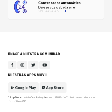
Contestador automático
Deje su voz grabada en el
280-4424-476
ÚNASE A NUESTRA COMUNIDAD
NUESTRAS APPS MÓVIL
Google Play
App Store
* App Store
- Instale CeluRadio y busque LU20 Radio Chubut para escucharnos en
dispositivos iOS