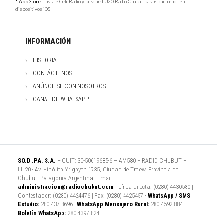
* App Store
- Instale CeluRadio y busque LU20 Radio Chubut para escucharnos en
dispositivos iOS
INFORMACIÓN
HISTORIA
CONTÁCTENOS
ANÚNCIESE CON NOSOTROS
CANAL DE WHATSAPP
SO.DI.PA. S.A.
– CUIT: 30-50619685-6 – AM580 – RADIO CHUBUT –
LU20 - Av. Hipólito Yrigoyen 1735, Ciudad de Trelew, Provincia del
Chubut, Patagonia Argentina - Email:
administracion@radiochubut.com
| Línea directa: (0280) 4430580 |
Contestador: (0280) 4424476 | Fax: (0280) 4425457 -
WhatsApp / SMS
Estudio:
280-437-8696 |
WhatsApp Mensajero Rural:
280-4592-884 |
Boletín WhatsApp:
280-4397-824 -