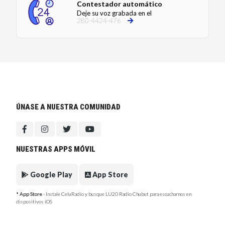
Contestador automático
Deje su voz grabada en el
280-4424-476
ÚNASE A NUESTRA COMUNIDAD
NUESTRAS APPS MÓVIL
Google Play
App Store
* App Store
- Instale CeluRadio y busque LU20 Radio Chubut para escucharnos en
dispositivos iOS