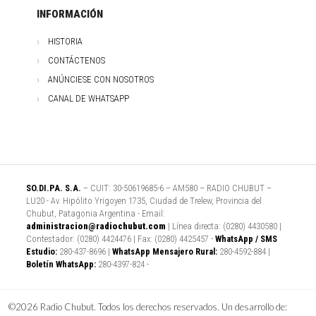
INFORMACIÓN
HISTORIA
CONTÁCTENOS
ANÚNCIESE CON NOSOTROS
CANAL DE WHATSAPP
SO.DI.PA. S.A.
– CUIT: 30-50619685-6 – AM580 – RADIO CHUBUT –
LU20 - Av. Hipólito Yrigoyen 1735, Ciudad de Trelew, Provincia del
Chubut, Patagonia Argentina - Email:
administracion@radiochubut.com
| Línea directa: (0280) 4430580 |
Contestador: (0280) 4424476 | Fax: (0280) 4425457 -
WhatsApp / SMS
Estudio:
280-437-8696 |
WhatsApp Mensajero Rural:
280-4592-884 |
Boletín WhatsApp:
280-4397-824 -
©2026 Radio Chubut. Todos los derechos reservados. Un desarrollo de: