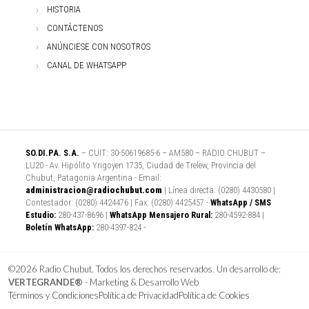
HISTORIA
CONTÁCTENOS
ANÚNCIESE CON NOSOTROS
CANAL DE WHATSAPP
SO.DI.PA. S.A.
– CUIT: 30-50619685-6 – AM580 – RADIO CHUBUT –
LU20 - Av. Hipólito Yrigoyen 1735, Ciudad de Trelew, Provincia del
Chubut, Patagonia Argentina - Email:
administracion@radiochubut.com
| Línea directa: (0280) 4430580 |
Contestador: (0280) 4424476 | Fax: (0280) 4425457 -
WhatsApp / SMS
Estudio:
280-437-8696 |
WhatsApp Mensajero Rural:
280-4592-884 |
Boletín WhatsApp:
280-4397-824 -
©2026 Radio Chubut. Todos los derechos reservados. Un desarrollo de:
VERTEGRANDE®
- Marketing & Desarrollo Web
Términos y Condiciones
Política de Privacidad
Política de Cookies