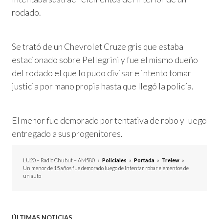
rodado.
Se trató de un Chevrolet Cruze gris que estaba
estacionado sobre Pellegrini y fue el mismo dueño
del rodado el que lo pudo divisar e intento tomar
justicia por mano propia hasta que llegó la policía.
El menor fue demorado por tentativa de robo y luego
entregado a sus progenitores.
LU20 – Radio Chubut – AM580
»
Policiales
»
Portada
»
Trelew
»
Un menor de 15 años fue demorado luego de intentar robar elementos de
un auto
ÚLTIMAS NOTICIAS