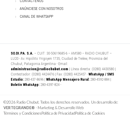
CONTÁCTENOS
ANÚNCIESE CON NOSOTROS
CANAL DE WHATSAPP
SO.DI.PA. S.A.
– CUIT: 30-50619685-6 – AM580 – RADIO CHUBUT –
LU20 - Av. Hipólito Yrigoyen 1735, Ciudad de Trelew, Provincia del
Chubut, Patagonia Argentina - Email:
administracion@radiochubut.com
| Línea directa: (0280) 4430580 |
Contestador: (0280) 4424476 | Fax: (0280) 4425457 -
WhatsApp / SMS
Estudio:
280-437-8696 |
WhatsApp Mensajero Rural:
280-4592-884 |
Boletín WhatsApp:
280-4397-824 -
©2026 Radio Chubut. Todos los derechos reservados. Un desarrollo de:
VERTEGRANDE®
- Marketing & Desarrollo Web
Términos y Condiciones
Política de Privacidad
Política de Cookies