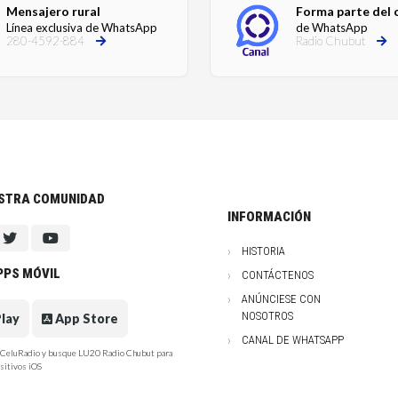
Mensajero rural
Forma parte del 
Línea exclusiva de WhatsApp
de WhatsApp
280-4592-884
Radio Chubut
ESTRA COMUNIDAD
INFORMACIÓN
HISTORIA
PPS MÓVIL
CONTÁCTENOS
ANÚNCIESE CON
NOSOTROS
lay
App Store
CANAL DE WHATSAPP
e CeluRadio y busque LU20 Radio Chubut para
sitivos iOS