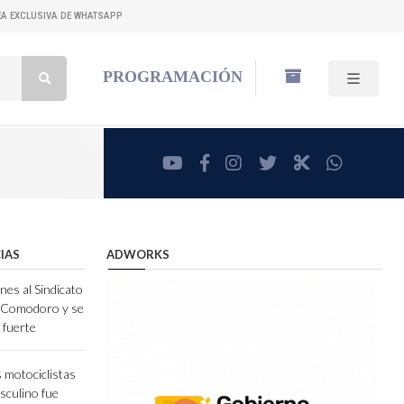
NEA EXCLUSIVA DE WHATSAPP
Buscar:
PROGRAMACIÓN
youtube
facebook
instagram
twitter
RadioCut
whatsa
IAS
ADWORKS
nes al Sindicato
e Comodoro y se
 fuerte
 motociclistas
sculino fue