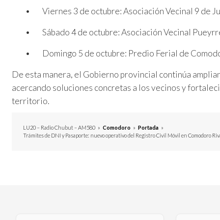
• Viernes 3 de octubre: Asociación Vecinal 9 de Julio
• Sábado 4 de octubre: Asociación Vecinal Pueyrredón
• Domingo 5 de octubre: Predio Ferial de Comodoro 
De esta manera, el Gobierno provincial continúa amplian
acercando soluciones concretas a los vecinos y fortalec
territorio.
LU20 – Radio Chubut – AM580
»
Comodoro
»
Portada
»
Trámites de DNI y Pasaporte: nuevo operativo del Registro Civil Móvil en Comodoro Riv