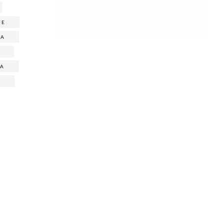
TE
IA
O
IA
S