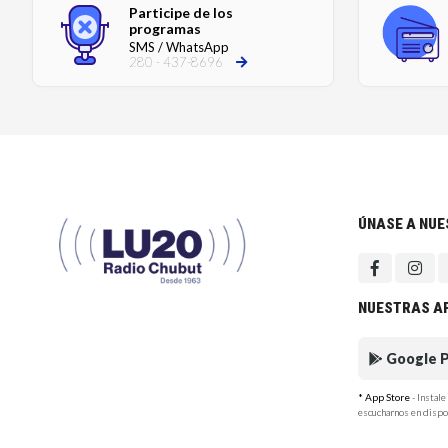
Participe de los
programas
SMS / WhatsApp
280 - 437-8696
ÚNASE A NU
NUESTRAS A
Google P
* App Store
- Instal
escucharnos en dispo