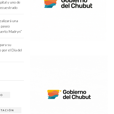
pital y uno de
secuestrado
ealizará una
l paseo
Puerto Madryn”
epara su
o por el Día del
RO
TACIÓN