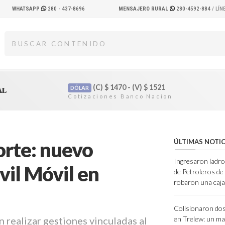
WHATSAPP
280 - 437-8696
MENSAJERO RURAL
280-4592-884
/ LÍ
(C)
$
1470 - (V)
$
1521
DÓLAR
AL
orte: nuevo
ÚLTIMAS NOTIC
Ingresaron ladro
vil Móvil en
de Petroleros d
robaron una caja
Colisionaron dos
 realizar gestiones vinculadas al
en Trelew: un ma