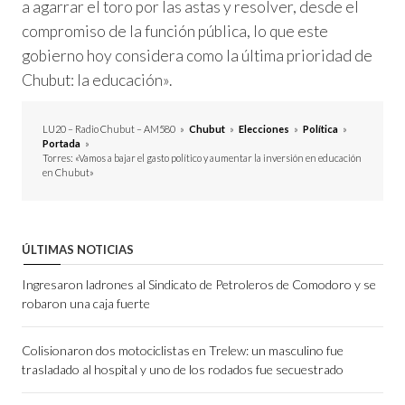
a agarrar el toro por las astas y resolver, desde el
compromiso de la función pública, lo que este
gobierno hoy considera como la última prioridad de
Chubut: la educación».
LU20 – Radio Chubut – AM580
»
Chubut
»
Elecciones
»
Política
»
Portada
»
Torres: «Vamos a bajar el gasto político y aumentar la inversión en educación
en Chubut»
ÚLTIMAS NOTICIAS
Ingresaron ladrones al Sindicato de Petroleros de Comodoro y se
robaron una caja fuerte
Colisionaron dos motociclistas en Trelew: un masculino fue
trasladado al hospital y uno de los rodados fue secuestrado