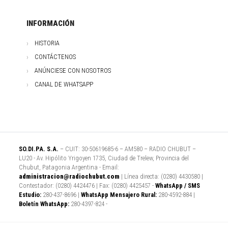
INFORMACIÓN
HISTORIA
CONTÁCTENOS
ANÚNCIESE CON NOSOTROS
CANAL DE WHATSAPP
SO.DI.PA. S.A.
– CUIT: 30-50619685-6 – AM580 – RADIO CHUBUT –
LU20 - Av. Hipólito Yrigoyen 1735, Ciudad de Trelew, Provincia del
Chubut, Patagonia Argentina - Email:
administracion@radiochubut.com
| Línea directa: (0280) 4430580 |
Contestador: (0280) 4424476 | Fax: (0280) 4425457 -
WhatsApp / SMS
Estudio:
280-437-8696 |
WhatsApp Mensajero Rural:
280-4592-884 |
Boletín WhatsApp:
280-4397-824 -