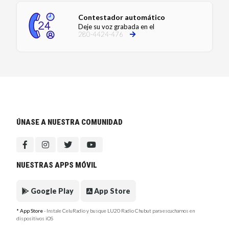
Contestador automático
Deje su voz grabada en el
280-4424-476
ÚNASE A NUESTRA COMUNIDAD
NUESTRAS APPS MÓVIL
Google Play
App Store
* App Store
- Instale CeluRadio y busque LU20 Radio Chubut para escucharnos en
dispositivos iOS