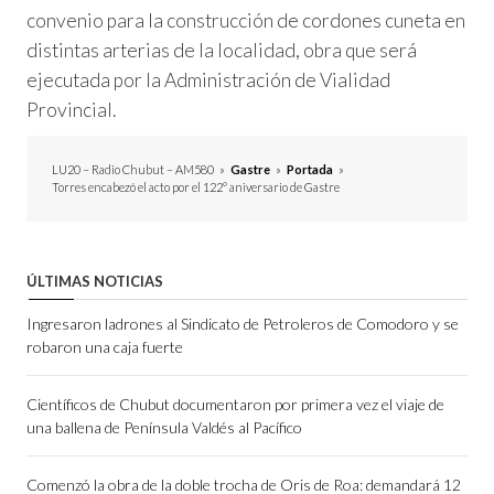
convenio para la construcción de cordones cuneta en
distintas arterias de la localidad, obra que será
ejecutada por la Administración de Vialidad
Provincial.
LU20 – Radio Chubut – AM580
»
Gastre
»
Portada
»
Torres encabezó el acto por el 122° aniversario de Gastre
ÚLTIMAS NOTICIAS
Ingresaron ladrones al Sindicato de Petroleros de Comodoro y se
robaron una caja fuerte
Científicos de Chubut documentaron por primera vez el viaje de
una ballena de Península Valdés al Pacífico
Comenzó la obra de la doble trocha de Oris de Roa: demandará 12