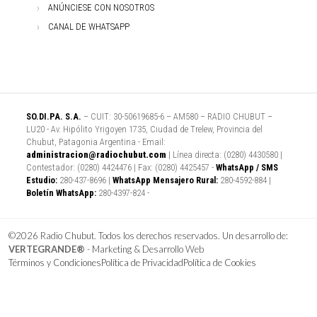
ANÚNCIESE CON NOSOTROS
CANAL DE WHATSAPP
SO.DI.PA. S.A.
– CUIT: 30-50619685-6 – AM580 – RADIO CHUBUT –
LU20 - Av. Hipólito Yrigoyen 1735, Ciudad de Trelew, Provincia del
Chubut, Patagonia Argentina - Email:
administracion@radiochubut.com
| Línea directa: (0280) 4430580 |
Contestador: (0280) 4424476 | Fax: (0280) 4425457 -
WhatsApp / SMS
Estudio:
280-437-8696 |
WhatsApp Mensajero Rural:
280-4592-884 |
Boletín WhatsApp:
280-4397-824 -
©2026 Radio Chubut. Todos los derechos reservados. Un desarrollo de:
VERTEGRANDE®
- Marketing & Desarrollo Web
Términos y Condiciones
Política de Privacidad
Política de Cookies