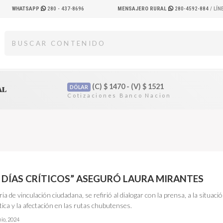
WHATSAPP
280 - 437-8696
MENSAJERO RURAL
280-4592-884
/ LÍ
(C)
$
1470 - (V)
$
1521
DÓLAR
AL
 DÍAS CRÍTICOS” ASEGURÓ LAURA MIRANTES
ia de vinculación ciudadana, se refirió al dialogar con la prensa, a la situaci
tica y la afectación en las rutas chubutenses.
nio, 2024