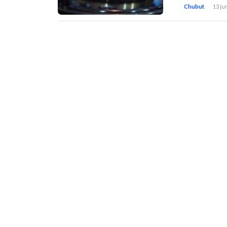
Chubut
13 ju