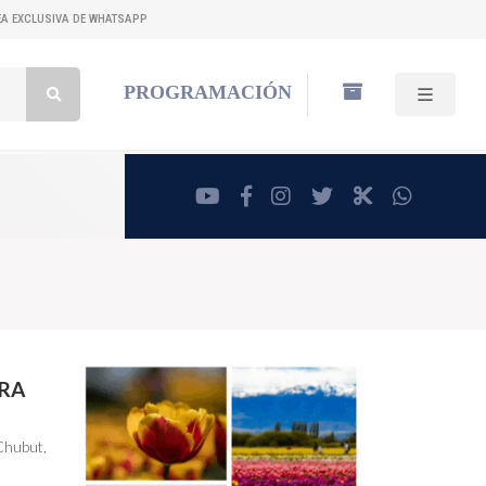
NEA EXCLUSIVA DE WHATSAPP
Buscar:
PROGRAMACIÓN
youtube
facebook
instagram
twitter
RadioCut
whatsa
ARA
 Chubut,