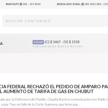
WHATSAPP
280 - 437-8696
MENSAJERO RURAL
280-4592-884
/ LÍ
(C)
$
1467 - (V)
$
1518
DÓLAR
AL
ICIA FEDERAL RECHAZÓ EL PEDIDO DE AMPARO P
EL AUMENTO DE TARIFA DE GAS EN CHUBUT
icado por la Defensora del Pueblo, Claudia Bard en comunicación con Radio
 a que “hay un fallo de la Corte Suprema, que tiene que…