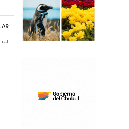
LAR
hubut,