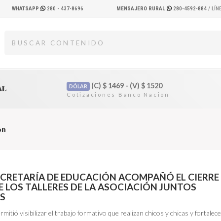
WHATSAPP
280 - 437-8696
MENSAJERO RURAL
280-4592-884
/ LÍ
(C)
$
1469 - (V)
$
1520
DÓLAR
AL
ón
ECRETARÍA DE EDUCACIÓN ACOMPAÑÓ EL CIERRE
E LOS TALLERES DE LA ASOCIACIÓN JUNTOS
S
rmitió visibilizar el trabajo formativo que realizan chicos y chicas y fortalec