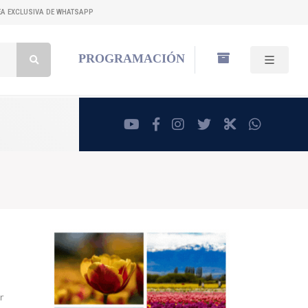
NEA EXCLUSIVA DE WHATSAPP
Buscar:
PROGRAMACIÓN
youtube
facebook
instagram
twitter
RadioCut
whatsa
er