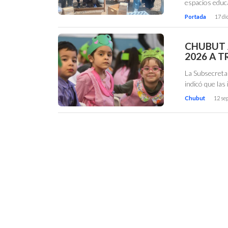
espacios educ
Portada
17 di
CHUBUT 
2026 A T
La Subsecreta
indicó que las
Chubut
12 se