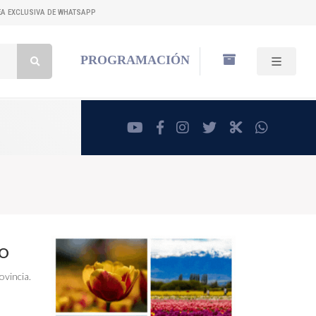
NEA EXCLUSIVA DE WHATSAPP
Buscar:
PROGRAMACIÓN
youtube
facebook
instagram
twitter
RadioCut
whatsa
TO
ovincia.