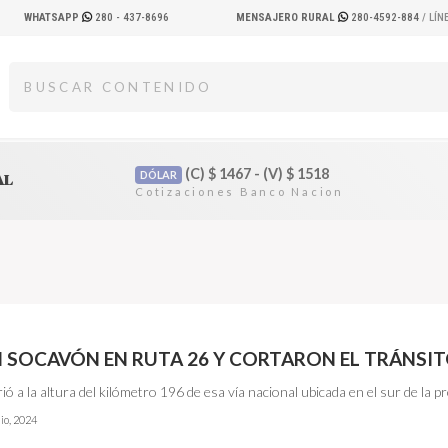
WHATSAPP
280 - 437-8696
MENSAJERO RURAL
280-4592-884
/ LÍ
(C)
$
1467 - (V)
$
1518
DÓLAR
AL
 SOCAVÓN EN RUTA 26 Y CORTARON EL TRÁNSI
ió a la altura del kilómetro 196 de esa vía nacional ubicada en el sur de la pr
lio, 2024