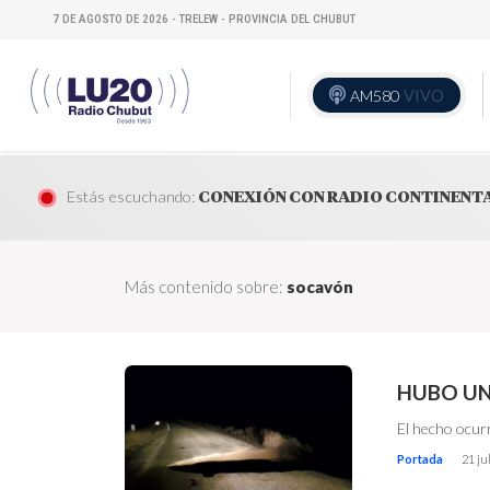
7 DE AGOSTO DE 2026 - TRELEW - PROVINCIA DEL CHUBUT
AM580
VIVO
Estás escuchando:
CONEXIÓN CON RADIO CONTINENT
Más contenido sobre:
socavón
HUBO UN
El hecho ocurr
Portada
21 ju