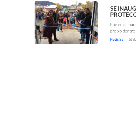
SE INAUG
PROTECC
Fue en el marc
propio dentro 
Noticias
26 ab