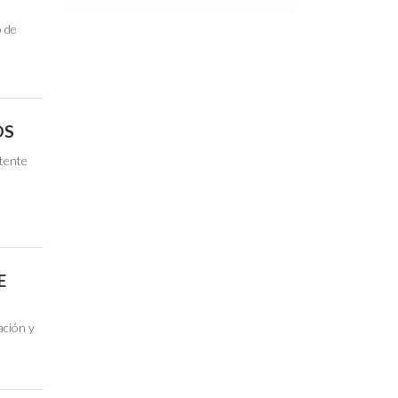
o de
OS
etente
E
ación y