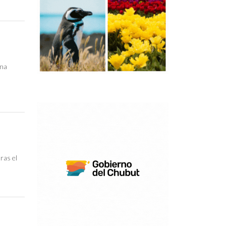
una
ras el