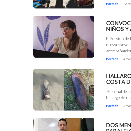
Portada
23 ma
CONVOCA
NIÑOS Y
El Servicio d
nueva convocat
acompañamien
Portada
4 mar
HALLARO
COSTA D
Personal de la
hallazgo de un
Portada
4 mar
DOS MEN
PARALEL