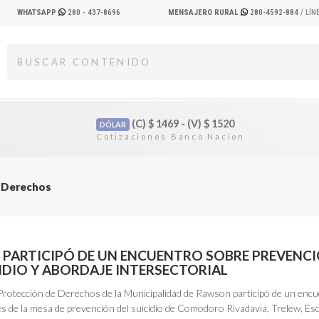
WHATSAPP
280 - 437-8696
MENSAJERO RURAL
280-4592-884
/ LÍ
(C)
$
1469 - (V)
$
1520
DÓLAR
e Derechos
PARTICIPÓ DE UN ENCUENTRO SOBRE PREVENC
CIDIO Y ABORDAJE INTERSECTORIAL
e Protección de Derechos de la Municipalidad de Rawson participó de un enc
es de la mesa de prevención del suicidio de Comodoro Rivadavia, Trelew, Es