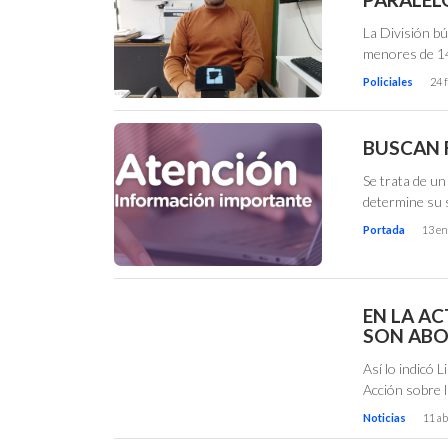
La División b
menores de 1
Policiales
24 
BUSCAN 
Se trata de un
determine su s
Portada
13 en
EN LA A
SON ABO
Así lo indicó 
Acción sobre l
Noticias
11 ab