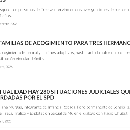
úsqueda de personas de Trelew intervino en dos averiguaciones de parader
4 años.
febrero, 2026
FAMILIAS DE ACOGIMIENTO PARA TRES HERMAN
 acogimiento temporal y sin fines adoptivos, hasta tanto la autoridad comp
ituación vincular definitiva
ero, 2026
CTUALIDAD HAY 280 SITUACIONES JUDICIALES QU
RDADAS POR EL SPD
Liliana Murgas, integrante de Infancia Robada. Foro permanente de Sensibiliz
a Trata, Tráfico y Explotación Sexual de Mujer, el diálogo con Radio Chubut.
ril, 2023