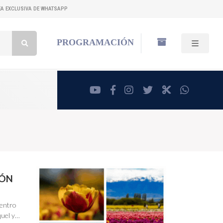
NEA EXCLUSIVA DE WHATSAPP
Buscar:
PROGRAMACIÓN
youtube
facebook
instagram
twitter
RadioCut
whatsa
IÓN
uentro
quel y…