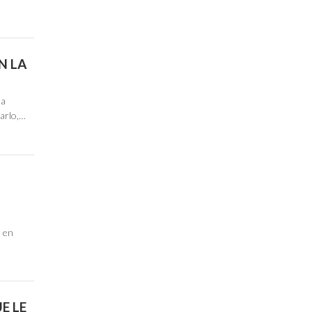
N LA
la
larlo,…
n en
E LE