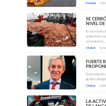
Portada
9 abr
SE CERR
NIVEL D
El secretario 
langostinos q
constataron
Chubut
16 ma
FUERTE 
PROPONE
El presidente
gestión del go
Chubut
23 fe
LA ACTI
DE LANG