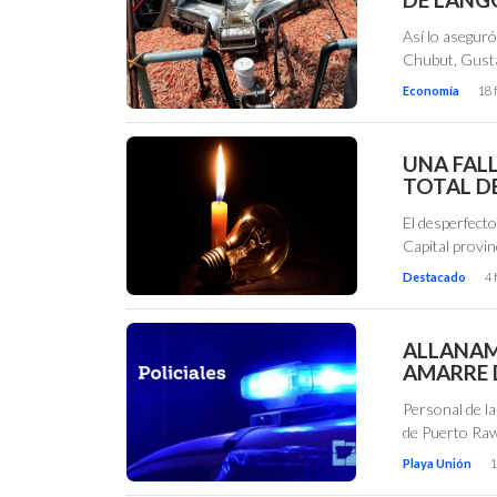
Así lo aseguró
Chubut, Gust
Economía
18 
UNA FAL
TOTAL D
El desperfecto
Capital provi
Destacado
4 
ALLANAM
AMARRE 
Personal de la
de Puerto Raw
Playa Unión
1