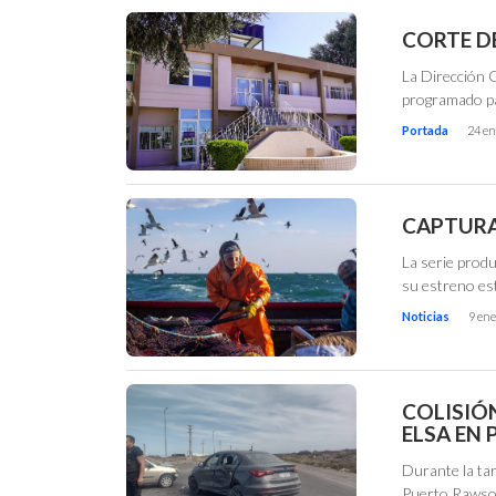
CORTE D
La Dirección G
programado pa
Portada
24 en
CAPTURA 
La serie prod
su estreno est
Noticias
9 ene
COLISIÓN
ELSA EN
Durante la tar
Puerto Rawson