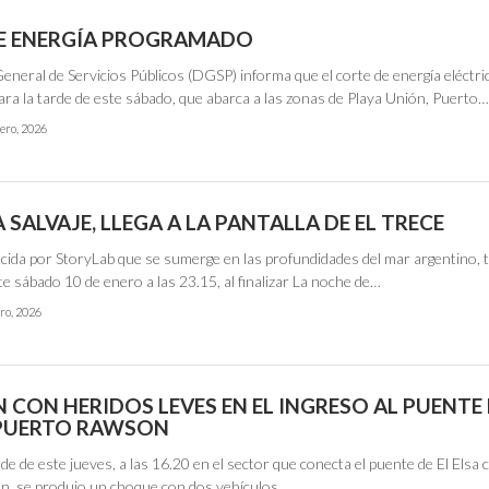
E ENERGÍA PROGRAMADO
eneral de Servicios Públicos (DGSP) informa que el corte de energía eléctri
ra la tarde de este sábado, que abarca a las zonas de Playa Unión, Puerto
ero, 2026
SALVAJE, LLEGA A LA PANTALLA DE EL TRECE
ucida por StoryLab que se sumerge en las profundidades del mar argentino, 
e sábado 10 de enero a las 23.15, al finalizar La noche de…
ro, 2026
 CON HERIDOS LEVES EN EL INGRESO AL PUENTE 
 PUERTO RAWSON
de de este jueves, a las 16.20 en el sector que conecta el puente de El Elsa 
, se produjo un choque con dos vehículos…