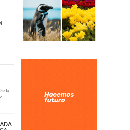
N
E
cia la
ro.
RADA
RCA