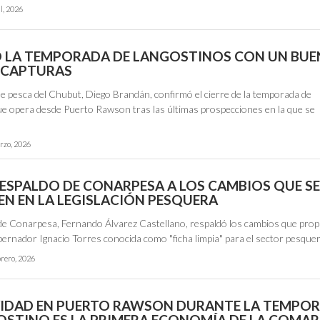
il, 2026
Ó LA TEMPORADA DE LANGOSTINOS CON UN BUE
E CAPTURAS
de pesca del Chubut, Diego Brandán, confirmó el cierre de la temporada de
ue opera desde Puerto Rawson tras las últimas prospecciones en la que se
…
rzo, 2026
RESPALDO DE CONARPESA A LOS CAMBIOS QUE S
N EN LA LEGISLACIÓN PESQUERA
 de Conarpesa, Fernando Álvarez Castellano, respaldó los cambios que propi
bernador Ignacio Torres conocida como "ficha limpia" para el sector pesque
brero, 2026
VIDAD EN PUERTO RAWSON DURANTE LA TEMPO
OSTINO ES LA PRIMERA ECONOMÍA DE LA COMA