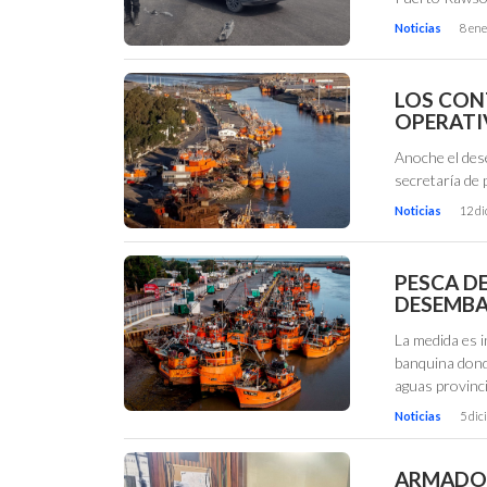
Noticias
8 ene
LOS CON
OPERATI
Anoche el des
secretaría de 
Noticias
12 d
PESCA D
DESEMBA
La medida es i
banquina dond
aguas provinci
Noticias
5 dic
ARMADOR