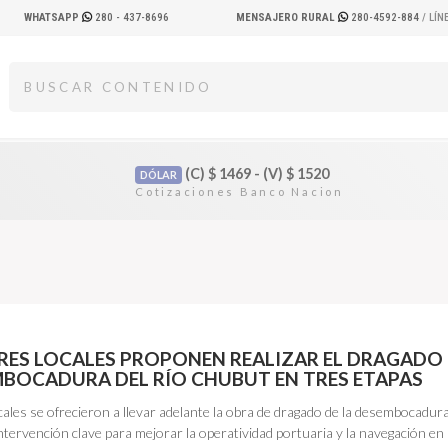
WHATSAPP
280 - 437-8696
MENSAJERO RURAL
280-4592-884
/ LÍ
(C)
$
1469 - (V)
$
1520
DÓLAR
RES LOCALES PROPONEN REALIZAR EL DRAGADO
MBOCADURA DEL RÍO CHUBUT EN TRES ETAPAS
ales se ofrecieron a llevar adelante la obra de dragado de la desembocadura
tervención clave para mejorar la operatividad portuaria y la navegación en