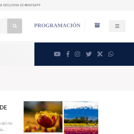
NEA EXCLUSIVA DE WHATSAPP
Buscar:
PROGRAMACIÓN
youtube
facebook
instagram
twitter
RadioCut
whatsa
 DE
 del río
 la…