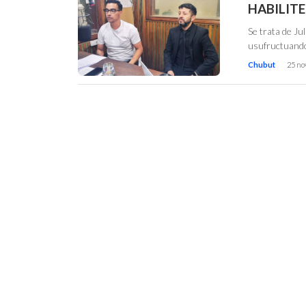
HABILIT
Se trata de J
usufructuando
Chubut
25 no