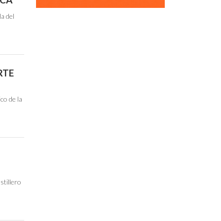
la del
RTE
co de la
stillero