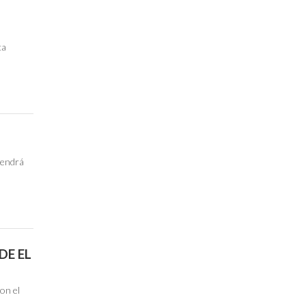
ca
…
tendrá
DE EL
con el