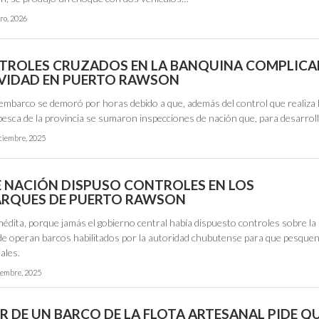
ro, 2026
TROLES CRUZADOS EN LA BANQUINA COMPLICA
VIDAD EN PUERTO RAWSON
embarco se demoró por horas debido a que, además del control que realiza 
pesca de la provincia se sumaron inspecciones de nación que, para desarrol
iciembre, 2025
E NACIÓN DISPUSO CONTROLES EN LOS
RQUES DE PUERTO RAWSON
nédita, porque jamás el gobierno central había dispuesto controles sobre la
e operan barcos habilitados por la autoridad chubutense para que pesque
ales.
iembre, 2025
 DE UN BARCO DE LA FLOTA ARTESANAL PIDE QU