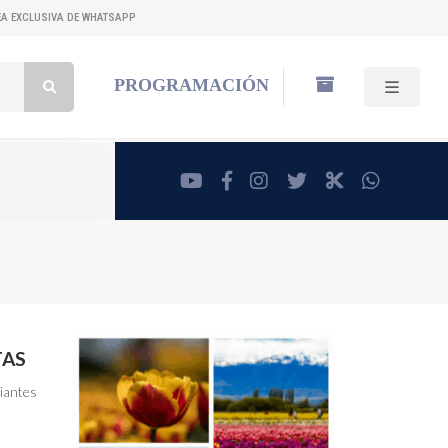
NEA EXCLUSIVA DE WHATSAPP
Buscar:
PROGRAMACIÓN
youtube
facebook
instagram
twitter
RadioCut
whatsa
TAS
ciantes