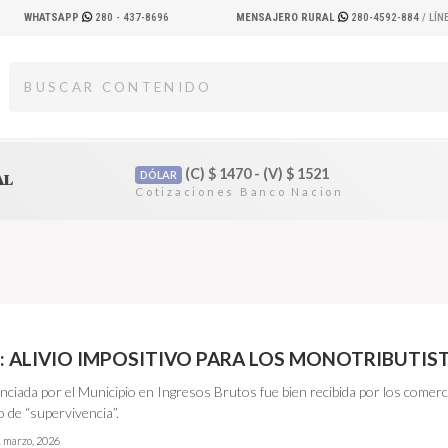
WHATSAPP
280 - 437-8696
MENSAJERO RURAL
280-4592-884
/ LÍ
(C)
$
1470 - (V)
$
1521
DÓLAR
AL
 ALIVIO IMPOSITIVO PARA LOS MONOTRIBUTIS
nciada por el Municipio en Ingresos Brutos fue bien recibida por los comer
 de “supervivencia”.
 marzo, 2026