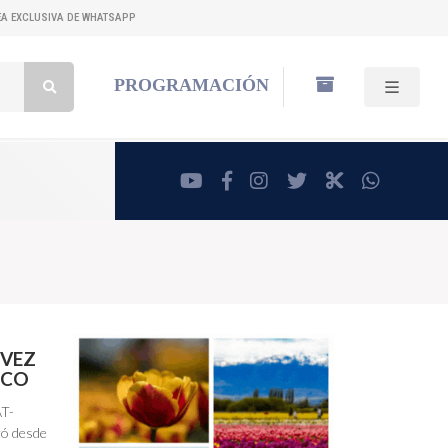
NEA EXCLUSIVA DE WHATSAPP
Buscar:
PROGRAMACIÓN
youtube
facebook
instagram
twitter
RadioCut
whatsa
 VEZ
ICO
AT-
ró desde