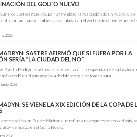
NACIÓN DEL GOLFO NUEVO
ibunal de Justicia resolvió, por unanimidad, la realización de un nuevo juicio 
unta contaminación ambiental vinculada con el vertido de efluentes industr
nio, 2026
MADRYN: SASTRE AFIRMÓ QUE SI FUERA POR LA
N SERÍA “LA CIUDAD DEL NO”
 de Puerto Madryn, Gustavo Sastre, destacó la prosperidad de esa localidad 
 más creció en el país gracias a decisiones que se toman para…
 junio, 2026
ADYN: SE VIENE LA XIX EDICIÓN DE LA COPA DE 
S
 evento náutico en Puerto Madryn que reúne a navegantes de todo el país, s
21 al 24 de marzo en el Golfo Nuevo.
rzo, 2026