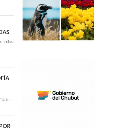
IDAS
corridos
OFÍA
ente a…
 POR