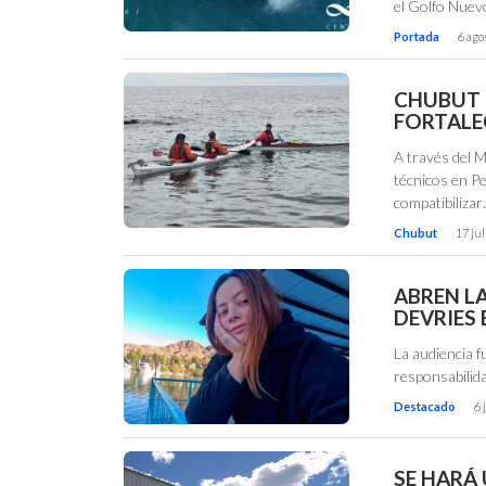
el Golfo Nuev
Portada
6 ago
CHUBUT 
FORTALE
A través del M
técnicos en P
compatibiliza
Chubut
17 jul
ABREN L
DEVRIES
La audiencia f
responsabilid
Destacado
6 
SE HARÁ