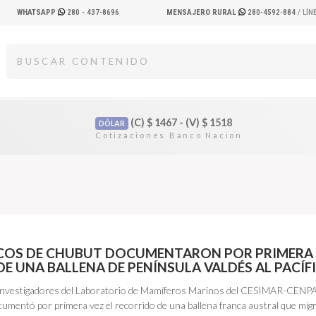
WHATSAPP
280 - 437-8696
MENSAJERO RURAL
280-4592-884
/ LÍ
(C)
$
1467 - (V)
$
1518
DÓLAR
ICOS DE CHUBUT DOCUMENTARON POR PRIMERA
 DE UNA BALLENA DE PENÍNSULA VALDÉS AL PACÍF
investigadores del Laboratorio de Mamíferos Marinos del CESIMAR-CENP
entó por primera vez el recorrido de una ballena franca austral que mig