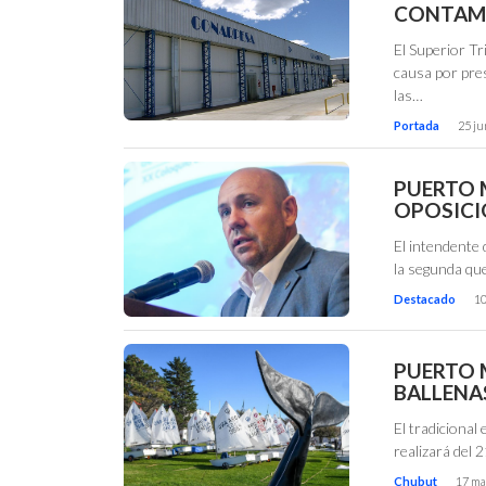
CONTAMI
El Superior Tr
causa por pres
las…
Portada
25 ju
PUERTO 
OPOSICIÓ
El intendente
la segunda que
Destacado
10
PUERTO M
BALLENA
El tradicional
realizará del 
Chubut
17 ma