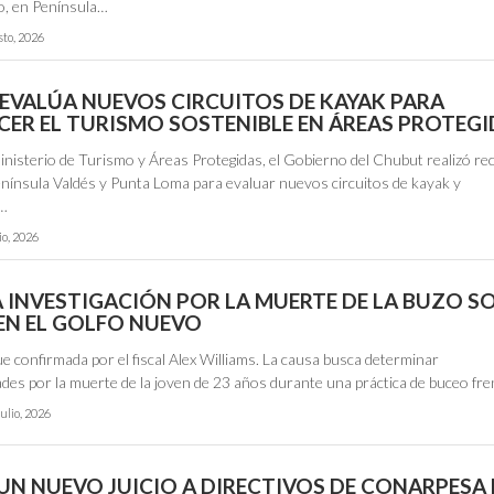
o, en Península…
sto, 2026
EVALÚA NUEVOS CIRCUITOS DE KAYAK PARA
CER EL TURISMO SOSTENIBLE EN ÁREAS PROTEG
inisterio de Turismo y Áreas Protegidas, el Gobierno del Chubut realizó re
enínsula Valdés y Punta Loma para evaluar nuevos circuitos de kayak y
r…
io, 2026
A INVESTIGACIÓN POR LA MUERTE DE LA BUZO S
 EN EL GOLFO NUEVO
ue confirmada por el fiscal Alex Williams. La causa busca determinar
ades por la muerte de la joven de 23 años durante una práctica de buceo fr
julio, 2026
 UN NUEVO JUICIO A DIRECTIVOS DE CONARPESA