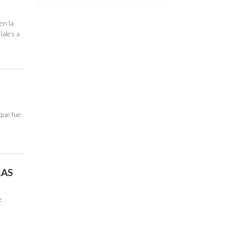
en la
iales a
que fue
LAS
e