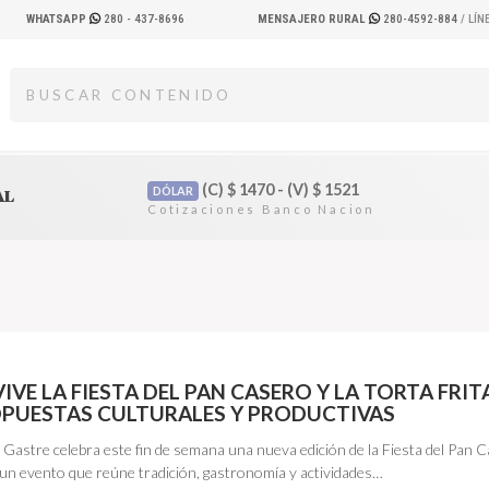
WHATSAPP
280 - 437-8696
MENSAJERO RURAL
280-4592-884
/ LÍ
(C)
$
1470 - (V)
$
1521
DÓLAR
AL
IVE LA FIESTA DEL PAN CASERO Y LA TORTA FRIT
PUESTAS CULTURALES Y PRODUCTIVAS
e Gastre celebra este fin de semana una nueva edición de la Fiesta del Pan 
, un evento que reúne tradición, gastronomía y actividades…