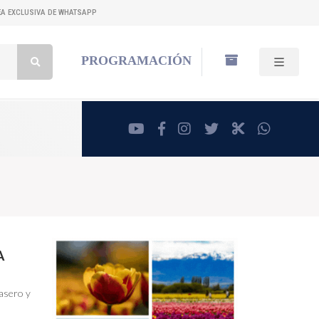
NEA EXCLUSIVA DE WHATSAPP
Buscar:
PROGRAMACIÓN
youtube
facebook
instagram
twitter
RadioCut
whatsa
A
Casero y