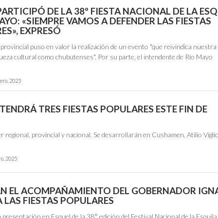
ARTICIPÓ DE LA 38º FIESTA NACIONAL DE LA ES
AYO: «SIEMPRE VAMOS A DEFENDER LAS FIESTAS
ES», EXPRESÓ
provincial puso en valor la realización de un evento "que reivindica nuestra
queza cultural como chubutenses". Por su parte, el intendente de Río Mayo
ero, 2025
TENDRÁ TRES FIESTAS POPULARES ESTE FIN DE
r regional, provincial y nacional. Se desarrollarán en Cushamen, Atilio Vigli
ro, 2025
N EL ACOMPAÑAMIENTO DEL GOBERNADOR IGN
A LAS FIESTAS POPULARES
 presentación en Esquel de la 38° edición del Festival Nacional de la Esquila