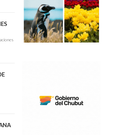
NES
caciones
DE
MANA