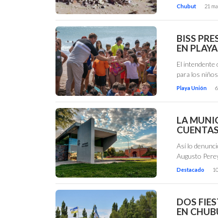
Chubut
21 ma
BISS PRE
EN PLAY
El intendente
para los niños
Playa Unión
6
LA MUNI
CUENTAS 
Así lo denunci
Augusto Pere
Destacado
10
DOS FIES
EN CHUB