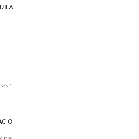
QUILA
one y El
ACIO
 que se