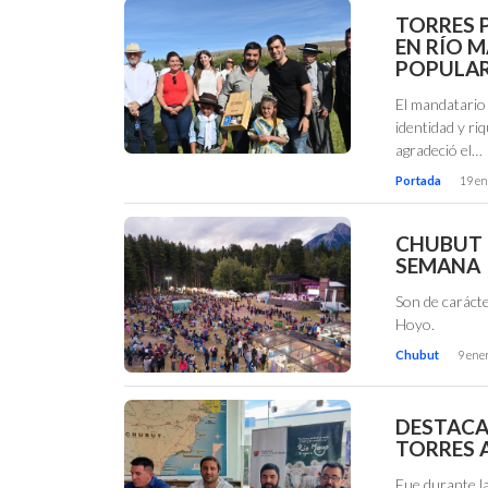
TORRES P
EN RÍO M
POPULAR
El mandatario 
identidad y ri
agradeció el…
Portada
19 en
CHUBUT 
SEMANA
Son de carácte
Hoyo.
Chubut
9 ene
DESTACA
TORRES 
Fue durante la