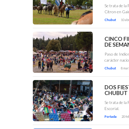
Se trata de la
Citron en Ga
Chubut
10 abr
CINCO FI
DE SEMA
Paso de Indio
carácter nacion
Chubut
8 mar
DOS FIES
CHUBUT
Se trata de la
Escorial.
Portada
20 fe