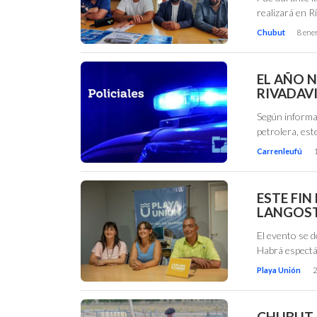
realizará en R
Chubut
8 ene
EL AÑO 
RIVADAV
Según informar
petrolera, est
Carrenleufú
ESTE FIN
LANGOST
El evento se d
Habrá espectác
Playa Unión
2
CHUBUT I