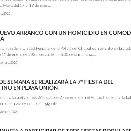
ío Mayo del 17 al 19 de enero.
ro, 2025
NUEVO ARRANCÓ CON UN HOMICIDIO EN COMO
IA
on desde la Unidad Regional de la Policía del Chubut con asiento en la ciud
e 1° de enero de 2025, cerca de las 6:30 de la mañana,…
1 enero, 2025
 DE SEMANA SE REALIZARÁ LA 7° FIESTA DEL
INO EN PLAYA UNIÓN
esarrollará el viernes 26 y sábado 27 de enero en el Anfiteatro de la villa ba
ulos en vivo y una paella gigante.
3 enero, 2024
NVITA A PARTICIPAR DE TRES FIESTAS POPULARE