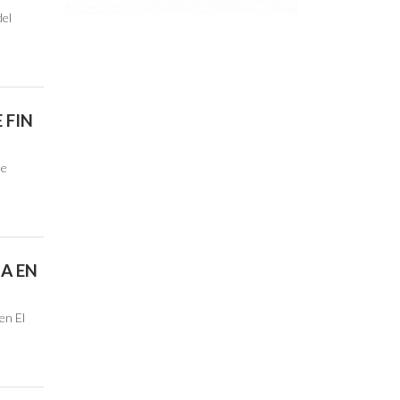
del
 FIN
de
NA EN
en El