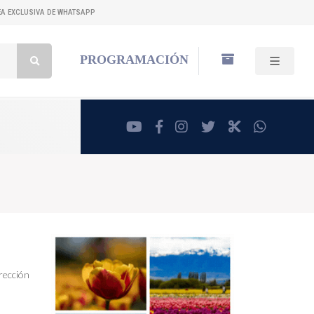
NEA EXCLUSIVA DE WHATSAPP
Buscar:
PROGRAMACIÓN
youtube
facebook
instagram
twitter
RadioCut
whatsa
irección