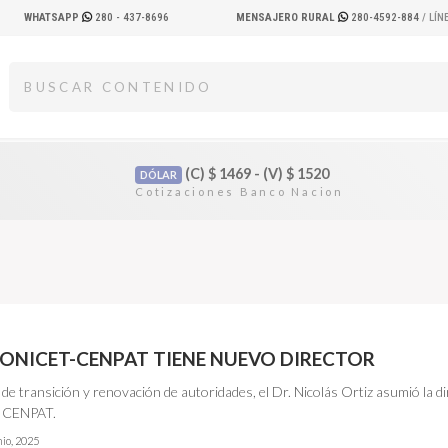
WHATSAPP
280 - 437-8696
MENSAJERO RURAL
280-4592-884
/ LÍ
(C)
$
1469 - (V)
$
1520
DÓLAR
CONICET-CENPAT TIENE NUEVO DIRECTOR
de transición y renovación de autoridades, el Dr. Nicolás Ortiz asumió la d
 CENPAT.
nio, 2025