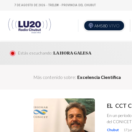
7 DE AGOSTO DE 2026 - TRELEW - PROVINCIA DEL CHUBUT
AM580
VIVO
Estás escuchando:
LA HORA GALESA
Más contenido sobre:
Excelencia Científica
EL CCT 
En un período 
del CONICET
Chubut
17 ju