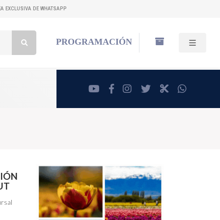
NEA EXCLUSIVA DE WHATSAPP
Buscar:
PROGRAMACIÓN
youtube
facebook
instagram
twitter
RadioCut
whatsa
CIÓN
UT
ursal