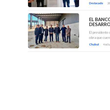
Destacado
26
EL BANC
DESARRO
El presidente
obra que cuent
Chubut
4 oct