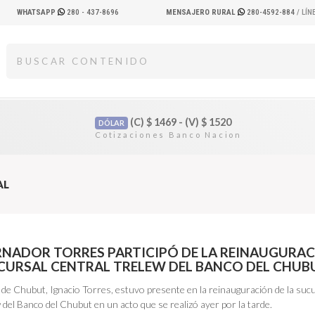
WHATSAPP
280 - 437-8696
MENSAJERO RURAL
280-4592-884
/ LÍ
(C)
$
1469 - (V)
$
1520
DÓLAR
AL
RNADOR TORRES PARTICIPÓ DE LA REINAUGURA
UCURSAL CENTRAL TRELEW DEL BANCO DEL CHUB
 de Chubut, Ignacio Torres, estuvo presente en la reinauguración de la suc
 del Banco del Chubut en un acto que se realizó ayer por la tarde.