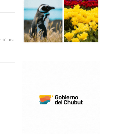
rrió una
a…