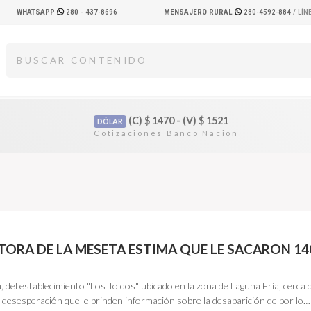
WHATSAPP
280 - 437-8696
MENSAJERO RURAL
280-4592-884
/ LÍ
(C)
$
1470 - (V)
$
1521
DÓLAR
ORA DE LA MESETA ESTIMA QUE LE SACARON 14
, del establecimiento "Los Toldos" ubicado en la zona de Laguna Fría, cerca
 desesperación que le brinden información sobre la desaparición de por lo…