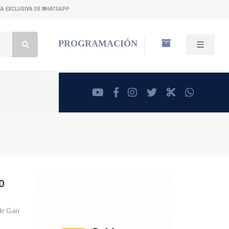
NEA EXCLUSIVA DE WHATSAPP
Buscar:
PROGRAMACIÓN
youtube
facebook
instagram
twitter
RadioCut
whatsa
0
 de Gan