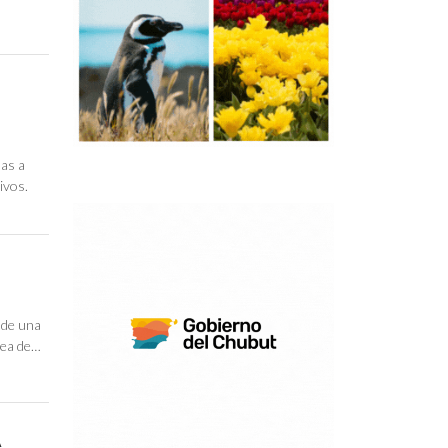
das a
ivos.
 de una
rea de…
A