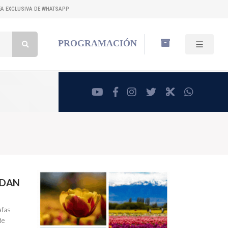
NEA EXCLUSIVA DE WHATSAPP
Buscar:
PROGRAMACIÓN
youtube
facebook
instagram
twitter
RadioCut
whatsa
NDAN
afas
de