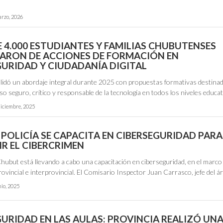
arzo, 2026
E 4.000 ESTUDIANTES Y FAMILIAS CHUBUTENSES
PARON DE ACCIONES DE FORMACIÓN EN
GURIDAD Y CIUDADANÍA DIGITAL
idó un abordaje integral durante 2025 con propuestas formativas destina
o seguro, crítico y responsable de la tecnología en todos los niveles educat
diciembre, 2025
 POLICÍA SE CAPACITA EN CIBERSEGURIDAD PARA
R EL CIBERCRIMEN
 Chubut está llevando a cabo una capacitación en ciberseguridad, en el marco
ovincial e interprovincial. El Comisario Inspector Juan Carrasco, jefe del á
nio, 2025
GURIDAD EN LAS AULAS: PROVINCIA REALIZÓ UN