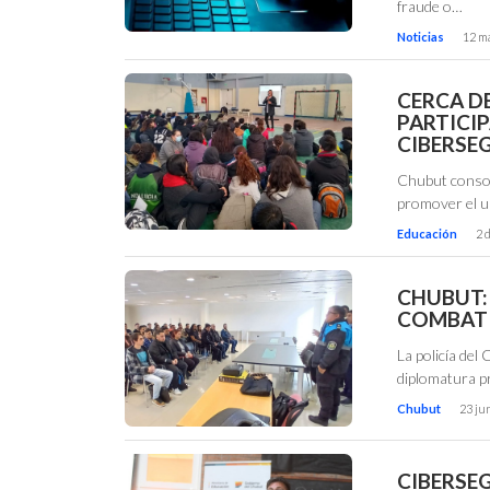
fraude o…
Noticias
12 m
CERCA D
PARTICI
CIBERSE
Chubut consol
promover el us
Educación
2 
CHUBUT:
COMBATI
La policía del
diplomatura pr
Chubut
23 ju
CIBERSE