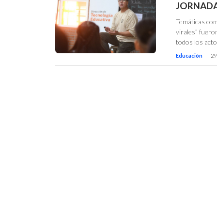
JORNADA 
Temáticas com
virales” fuer
todos los acto
Educación
29